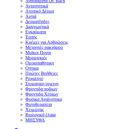
Ανθοϊάματα Dr. Bach
Αντισηπτικά
Ατοπικό Δέρμα
Αυτιά
Δερματίτιδες
Διαγνωστικά
Εγκαύματα
Έρπης
Κρέμες για Αρθρώσεις
Μετρητές σακχάρου
Μυϊκοι Πονοι
Μυρμιγκιές
Ομοιοπαθητικη
Οπτικα
Πρώτες Βοήθειες
Ροχαλητό
Στοματικη υγιεινη
Φροντιδα ποδιων
Φροντιδα Χεριων
Φυσικα Αναλγητικα
Φυτοθεραπεια
Χειμώνας
Βιολογικά έλαια
ΜΗΣΥΦΑ