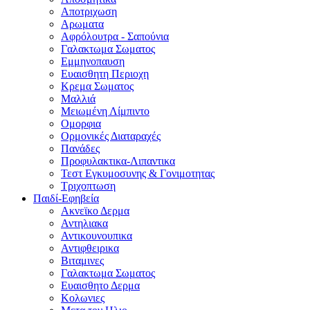
Αποτριχωση
Αρωματα
Αφρόλουτρα - Σαπούνια
Γαλακτωμα Σωματος
Εμμηνοπαυση
Ευαισθητη Περιοχη
Κρεμα Σωματος
Μαλλιά
Μειωμένη Λίμπιντο
Ομορφια
Ορμονικές Διαταραχές
Πανάδες
Προφυλακτικα-Λιπαντικα
Τεστ Εγκυμοσυνης & Γονιμοτητας
Τριχοπτωση
Παιδί-Εφηβεία
Ακνεϊκο Δερμα
Αντηλιακα
Αντικουνουπικα
Αντιφθειρικα
Βιταμινες
Γαλακτωμα Σωματος
Ευαισθητο Δερμα
Κολωνιες