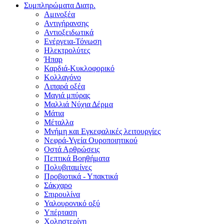
Συμπληρώματα Διατρ.
Αμινοξέα
Αντιγήρανσης
Αντιοξειδωτικά
Ενέργεια-Τόνωση
Ηλεκτρολύτες
Ήπαρ
Καρδιά-Κυκλοφορικό
Κολλαγόνο
Λιπαρά οξέα
Μαγιά μπύρας
Μαλλιά Νύχια Δέρμα
Μάτια
Μέταλλα
Μνήμη και Εγκεφαλικές λειτουργίες
Νεφρά-Υγεία Ουροποιητικού
Οστά Αρθρώσεις
Πεπτικά Βοηθήματα
Πολυβιταμίνες
Προβιοτικά - Υπακτικά
Σάκχαρο
Σπιρουλίνα
Υαλουρονικό οξύ
Υπέρταση
Χοληστερίνη