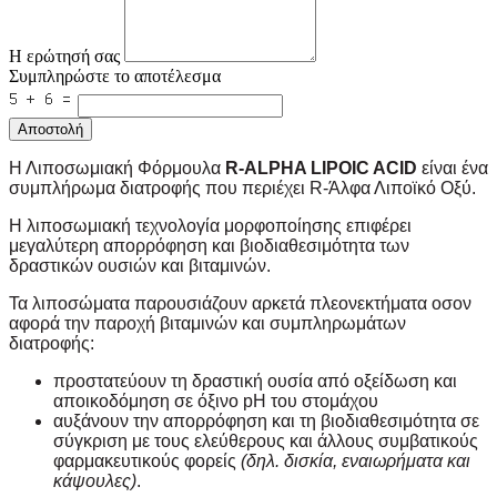
Η ερώτησή σας
Συμπληρώστε το αποτέλεσμα
Αποστολή
Η Λιποσωμιακή Φόρμουλα
R-ALPHA LIPOIC ACID
είναι ένα
συμπλήρωμα διατροφής που περιέχει R-Άλφα Λιποϊκό Οξύ.
Η λιποσωμιακή τεχνολογία μορφοποίησης επιφέρει
μεγαλύτερη απορρόφηση και βιοδιαθεσιμότητα των
δραστικών ουσιών και βιταμινών.
Τα λιποσώματα παρουσιάζουν αρκετά πλεονεκτήματα οσον
αφορά την παροχή βιταμινών και συμπληρωμάτων
διατροφής:
προστατεύουν τη δραστική ουσία από οξείδωση και
αποικοδόμηση σε όξινο pH του στομάχου
αυξάνουν την απορρόφηση και τη βιοδιαθεσιμότητα σε
σύγκριση με τους ελεύθερους και άλλους συμβατικούς
φαρμακευτικούς φορείς
(δηλ. δισκία, εναιωρήματα και
κάψουλες)
.