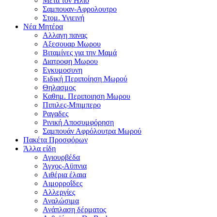
Μετα τον Ηλιο
Σαμπουαν-Αφρολουτρο
Στομ. Υγιεινή
Νέα Μητέρα
Αλλαγη πανας
Αξεσουαρ Μωρου
Βιταμίνες για την Μαμά
Διατροφη Μωρου
Εγκυμοσυνη
Ειδική Περιποίηση Μωρού
Θηλασμος
Καθημ. Περιποιηση Μωρου
Πιπιλες-Μπιμπερο
Ραγαδες
Ρινική Αποσυμφόρηση
Σαμπουάν Αφρόλουτρα Μωρού
Πακέτα Προσφόρων
Άλλα είδη
Αγιουρβέδα
Άγχος-Αϋπνια
Αιθέρια έλαια
Αιμορροΐδες
Αλλεργίες
Αναλώσιμα
Ανάπλαση δέρματος