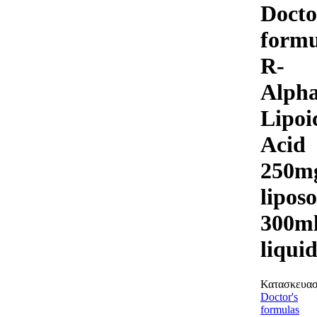
Docto
formu
R-
Alph
Lipoi
Acid
250m
lipos
300m
liqui
Κατασκευασ
Doctor's
formulas