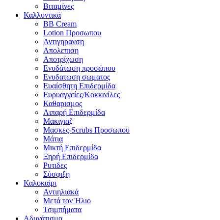
Βιταμίνες
Καλλυντικά
BB Cream
Lotion Προσωπου
Αντιγηρανση
Απολεπιση
Αποτρίχωση
Ενυδάτωση προσώπου
Ενυδατωση σωματος
Ευαίσθητη Επιδερμίδα
Ευρυαγγείες/Κοκκινίλες
Καθαρισμος
Λιπαρή Επιδερμίδα
Μακιγιαζ
Μασκες-Scrubs Προσωπου
Μάτια
Μικτή Επιδερμίδα
Ξηρή Επιδερμίδα
Ρυτιδες
Σύσφιξη
Καλοκαίρι
Αντιηλιακά
Μετά τον Ήλιο
Τσιμπήματα
Αδυνάτισμα