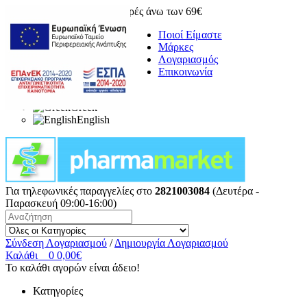
Δωρεάν μεταφορικά για αγορές άνω των 69€
Ποιοί Είμαστε
Μάρκες
Λογαριασμός
Επικοινωνία
Greek
English
Για τηλεφωνικές παραγγελίες στο
2821003084
(Δευτέρα -
Παρασκευή 09:00-16:00)
Σύνδεση Λογαριασμού
/
Δημιουργία Λογαριασμού
Καλάθι
0
0,00€
Το καλάθι αγορών είναι άδειο!
Κατηγορίες