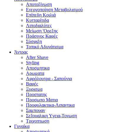
Αποτοξίνωση
Ενεργοποίηση Μεταβολισμού
Επίπεδη Κοιλιά
Κυτταρίτιδα
Λιποδιαλύτες
Μείωση 'Ορεξης
Πράσινος Καφές
Σύσφιξη
Τοπικό Αδυνάτισμα
Άντρας
After Shave
Styling
Αποσμητικα
Αρωματα
Αφρόλουτρα - Σαπούνια
Βαφές
Ξυρισμα
Προστατης
Προσωπο Ματια
Προφυλακτικα-Λιπαντικα
Σαμπουαν
Σεξουαλικη Yγεια-Τονωση
Τριχοπτωση
Γυναίκα
Αποσμητικά