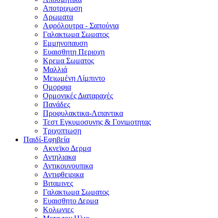
Αποτριχωση
Αρωματα
Αφρόλουτρα - Σαπούνια
Γαλακτωμα Σωματος
Εμμηνοπαυση
Ευαισθητη Περιοχη
Κρεμα Σωματος
Μαλλιά
Μειωμένη Λίμπιντο
Ομορφια
Ορμονικές Διαταραχές
Πανάδες
Προφυλακτικα-Λιπαντικα
Τεστ Εγκυμοσυνης & Γονιμοτητας
Τριχοπτωση
Παιδί-Εφηβεία
Ακνεϊκο Δερμα
Αντηλιακα
Αντικουνουπικα
Αντιφθειρικα
Βιταμινες
Γαλακτωμα Σωματος
Ευαισθητο Δερμα
Κολωνιες