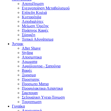
Αποτοξίνωση
Ενεργοποίηση Μεταβολισμού
Επίπεδη Κοιλιά
Κυτταρίτιδα
Λιποδιαλύτες
Μείωση 'Ορεξης
Πράσινος Καφές
Σύσφιξη
Τοπικό Αδυνάτισμα
Άντρας
After Shave
Styling
Αποσμητικα
Αρωματα
Αφρόλουτρα - Σαπούνια
Βαφές
Ξυρισμα
Προστατης
Προσωπο Ματια
Προφυλακτικα-Λιπαντικα
Σαμπουαν
Σεξουαλικη Yγεια-Τονωση
Τριχοπτωση
Γυναίκα
Αποσμητικά