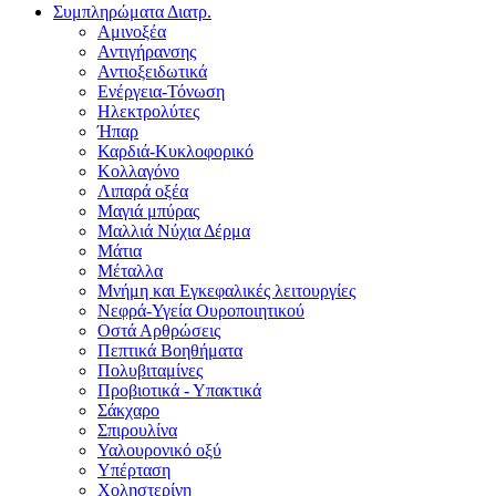
Συμπληρώματα Διατρ.
Αμινοξέα
Αντιγήρανσης
Αντιοξειδωτικά
Ενέργεια-Τόνωση
Ηλεκτρολύτες
Ήπαρ
Καρδιά-Κυκλοφορικό
Κολλαγόνο
Λιπαρά οξέα
Μαγιά μπύρας
Μαλλιά Νύχια Δέρμα
Μάτια
Μέταλλα
Μνήμη και Εγκεφαλικές λειτουργίες
Νεφρά-Υγεία Ουροποιητικού
Οστά Αρθρώσεις
Πεπτικά Βοηθήματα
Πολυβιταμίνες
Προβιοτικά - Υπακτικά
Σάκχαρο
Σπιρουλίνα
Υαλουρονικό οξύ
Υπέρταση
Χοληστερίνη