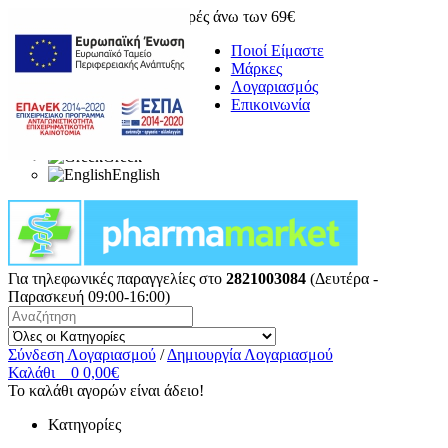
Δωρεάν μεταφορικά για αγορές άνω των 69€
Ποιοί Είμαστε
Μάρκες
Λογαριασμός
Επικοινωνία
Greek
English
Για τηλεφωνικές παραγγελίες στο
2821003084
(Δευτέρα -
Παρασκευή 09:00-16:00)
Σύνδεση Λογαριασμού
/
Δημιουργία Λογαριασμού
Καλάθι
0
0,00€
Το καλάθι αγορών είναι άδειο!
Κατηγορίες