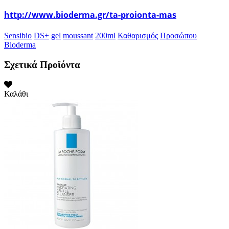
http://www.bioderma.gr/ta-proionta-mas
Sensibio
DS+
gel
moussant
200ml
Καθαρισμός
Προσώπου
Bioderma
Σχετικά Προϊόντα
Καλάθι