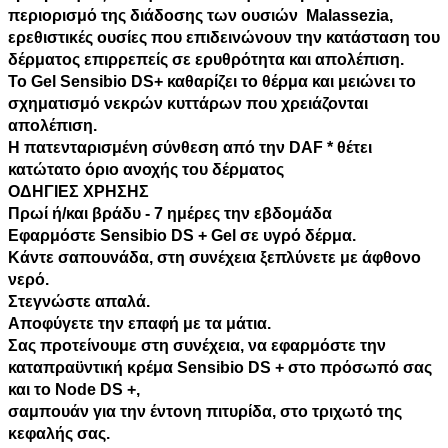
περιορισμό της διάδοσης των ουσιών Malassezia,
ερεθιστικές ουσίες που επιδεινώνουν την κατάσταση του
δέρματος επιρρεπείς σε ερυθρότητα και απολέπιση.
Το Gel Sensibio DS+ καθαρίζει το θέρμα και μειώνει το
σχηματισμό νεκρών κυττάρων που χρειάζονται
απολέπιση.
Η πατενταρισμένη σύνθεση από την DAF * θέτει
κατώτατο όριο ανοχής του δέρματος
ΟΔΗΓΙΕΣ ΧΡΗΣΗΣ
Πρωί ή/και βράδυ - 7 ημέρες την εβδομάδα
Εφαρμόστε Sensibio DS + Gel σε υγρό δέρμα.
Κάντε σαπουνάδα, στη συνέχεια ξεπλύνετε με άφθονο
νερό.
Στεγνώστε απαλά.
Αποφύγετε την επαφή με τα μάτια.
Σας προτείνουμε στη συνέχεια, να εφαρμόστε την
καταπραϋντική κρέμα Sensibio DS + στο πρόσωπό σας
και το Νοde DS +,
σαμπουάν για την έντονη πιτυρίδα, στο τριχωτό της
κεφαλής σας.