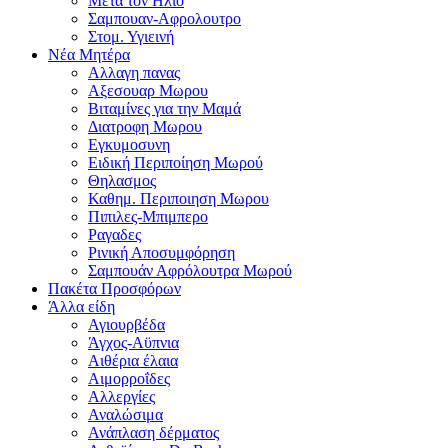
Μετα τον Ηλιο
Σαμπουαν-Αφρολουτρο
Στομ. Υγιεινή
Νέα Μητέρα
Αλλαγη πανας
Αξεσουαρ Μωρου
Βιταμίνες για την Μαμά
Διατροφη Μωρου
Εγκυμοσυνη
Ειδική Περιποίηση Μωρού
Θηλασμος
Καθημ. Περιποιηση Μωρου
Πιπιλες-Μπιμπερο
Ραγαδες
Ρινική Αποσυμφόρηση
Σαμπουάν Αφρόλουτρα Μωρού
Πακέτα Προσφόρων
Άλλα είδη
Αγιουρβέδα
Άγχος-Αϋπνια
Αιθέρια έλαια
Αιμορροΐδες
Αλλεργίες
Αναλώσιμα
Ανάπλαση δέρματος