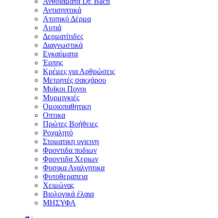
Ανθοϊάματα Dr. Bach
Αντισηπτικά
Ατοπικό Δέρμα
Αυτιά
Δερματίτιδες
Διαγνωστικά
Εγκαύματα
Έρπης
Κρέμες για Αρθρώσεις
Μετρητές σακχάρου
Μυϊκοι Πονοι
Μυρμιγκιές
Ομοιοπαθητικη
Οπτικα
Πρώτες Βοήθειες
Ροχαλητό
Στοματικη υγιεινη
Φροντιδα ποδιων
Φροντιδα Χεριων
Φυσικα Αναλγητικα
Φυτοθεραπεια
Χειμώνας
Βιολογικά έλαια
ΜΗΣΥΦΑ