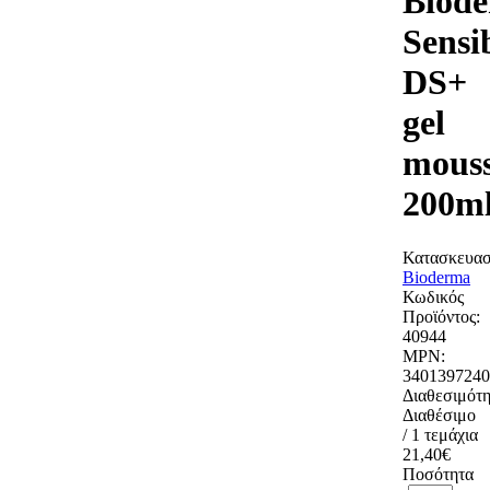
Biod
Sensi
DS+
gel
mous
200m
Κατασκευασ
Bioderma
Κωδικός
Προϊόντος:
40944
MPN:
3401397240
Διαθεσιμότη
Διαθέσιμο
/ 1 τεμάχια
21,40€
Ποσότητα