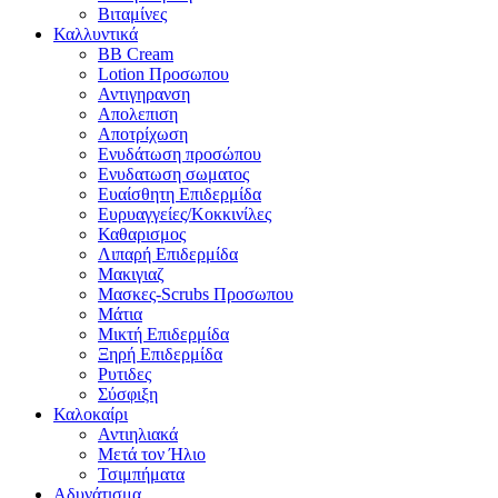
Βιταμίνες
Καλλυντικά
BB Cream
Lotion Προσωπου
Αντιγηρανση
Απολεπιση
Αποτρίχωση
Ενυδάτωση προσώπου
Ενυδατωση σωματος
Ευαίσθητη Επιδερμίδα
Ευρυαγγείες/Κοκκινίλες
Καθαρισμος
Λιπαρή Επιδερμίδα
Μακιγιαζ
Μασκες-Scrubs Προσωπου
Μάτια
Μικτή Επιδερμίδα
Ξηρή Επιδερμίδα
Ρυτιδες
Σύσφιξη
Καλοκαίρι
Αντιηλιακά
Μετά τον Ήλιο
Τσιμπήματα
Αδυνάτισμα