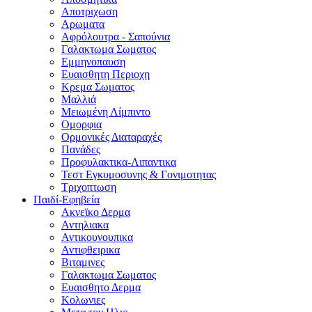
Αποτριχωση
Αρωματα
Αφρόλουτρα - Σαπούνια
Γαλακτωμα Σωματος
Εμμηνοπαυση
Ευαισθητη Περιοχη
Κρεμα Σωματος
Μαλλιά
Μειωμένη Λίμπιντο
Ομορφια
Ορμονικές Διαταραχές
Πανάδες
Προφυλακτικα-Λιπαντικα
Τεστ Εγκυμοσυνης & Γονιμοτητας
Τριχοπτωση
Παιδί-Εφηβεία
Ακνεϊκο Δερμα
Αντηλιακα
Αντικουνουπικα
Αντιφθειρικα
Βιταμινες
Γαλακτωμα Σωματος
Ευαισθητο Δερμα
Κολωνιες