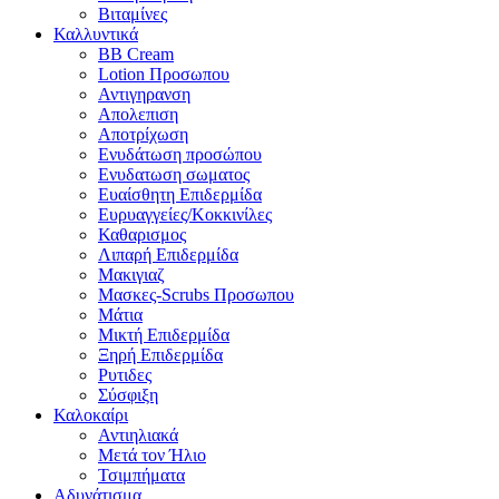
Βιταμίνες
Καλλυντικά
BB Cream
Lotion Προσωπου
Αντιγηρανση
Απολεπιση
Αποτρίχωση
Ενυδάτωση προσώπου
Ενυδατωση σωματος
Ευαίσθητη Επιδερμίδα
Ευρυαγγείες/Κοκκινίλες
Καθαρισμος
Λιπαρή Επιδερμίδα
Μακιγιαζ
Μασκες-Scrubs Προσωπου
Μάτια
Μικτή Επιδερμίδα
Ξηρή Επιδερμίδα
Ρυτιδες
Σύσφιξη
Καλοκαίρι
Αντιηλιακά
Μετά τον Ήλιο
Τσιμπήματα
Αδυνάτισμα