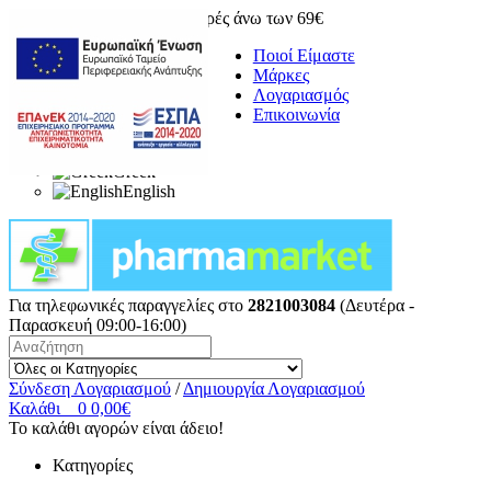
Δωρεάν μεταφορικά για αγορές άνω των 69€
Ποιοί Είμαστε
Μάρκες
Λογαριασμός
Επικοινωνία
Greek
English
Για τηλεφωνικές παραγγελίες στο
2821003084
(Δευτέρα -
Παρασκευή 09:00-16:00)
Σύνδεση Λογαριασμού
/
Δημιουργία Λογαριασμού
Καλάθι
0
0,00€
Το καλάθι αγορών είναι άδειο!
Κατηγορίες