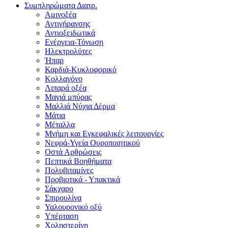
Συμπληρώματα Διατρ.
Αμινοξέα
Αντιγήρανσης
Αντιοξειδωτικά
Ενέργεια-Τόνωση
Ηλεκτρολύτες
Ήπαρ
Καρδιά-Κυκλοφορικό
Κολλαγόνο
Λιπαρά οξέα
Μαγιά μπύρας
Μαλλιά Νύχια Δέρμα
Μάτια
Μέταλλα
Μνήμη και Εγκεφαλικές λειτουργίες
Νεφρά-Υγεία Ουροποιητικού
Οστά Αρθρώσεις
Πεπτικά Βοηθήματα
Πολυβιταμίνες
Προβιοτικά - Υπακτικά
Σάκχαρο
Σπιρουλίνα
Υαλουρονικό οξύ
Υπέρταση
Χοληστερίνη