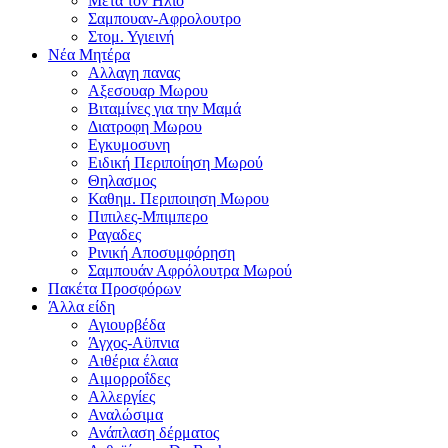
Μετα τον Ηλιο
Σαμπουαν-Αφρολουτρο
Στομ. Υγιεινή
Νέα Μητέρα
Αλλαγη πανας
Αξεσουαρ Μωρου
Βιταμίνες για την Μαμά
Διατροφη Μωρου
Εγκυμοσυνη
Ειδική Περιποίηση Μωρού
Θηλασμος
Καθημ. Περιποιηση Μωρου
Πιπιλες-Μπιμπερο
Ραγαδες
Ρινική Αποσυμφόρηση
Σαμπουάν Αφρόλουτρα Μωρού
Πακέτα Προσφόρων
Άλλα είδη
Αγιουρβέδα
Άγχος-Αϋπνια
Αιθέρια έλαια
Αιμορροΐδες
Αλλεργίες
Αναλώσιμα
Ανάπλαση δέρματος