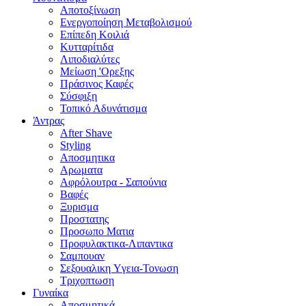
Αποτοξίνωση
Ενεργοποίηση Μεταβολισμού
Επίπεδη Κοιλιά
Κυτταρίτιδα
Λιποδιαλύτες
Μείωση 'Ορεξης
Πράσινος Καφές
Σύσφιξη
Τοπικό Αδυνάτισμα
Άντρας
After Shave
Styling
Αποσμητικα
Αρωματα
Αφρόλουτρα - Σαπούνια
Βαφές
Ξυρισμα
Προστατης
Προσωπο Ματια
Προφυλακτικα-Λιπαντικα
Σαμπουαν
Σεξουαλικη Yγεια-Τονωση
Τριχοπτωση
Γυναίκα
Αποσμητικά