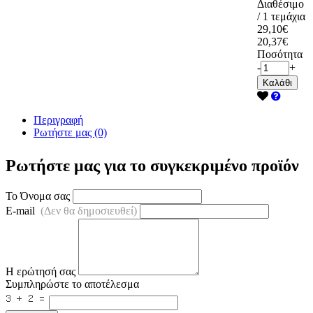
Διαθέσιμο
/ 1 τεμάχια
29,10€
20,37€
Ποσότητα
-
+
Καλάθι
Περιγραφή
Ρωτήστε μας (0)
Ρωτήστε μας για το συγκεκριμένο προϊόν
Το Όνομα σας
E-mail
(Δεν θα δημοσιευθεί)
Η ερώτησή σας
Συμπληρώστε το αποτέλεσμα