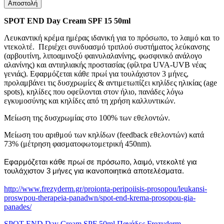
Αποστολή
SPOT END Day Cream SPF 15 50ml
Λευκαντική κρέμα ημέρας ιδανική για το πρόσωπο, το λαιμό και το
ντεκολτέ. Περιέχει συνδυασμό τριπλού συστήματος λεύκανσης
(αρβουτίνη, λιποαμινοξύ φαινυλαλανίνης, φωσφινικό ανάλογο
αλανίνης) και αντιηλιακής προστασίας (φίλτρα UVA-UVB νέας
γενιάς). Εφαρμόζεται κάθε πρωί για τουλάχιστον 3 μήνες,
προλαμβάνει τις δυσχρωμίες & αντιμετωπίζει κηλίδες ηλικίας (age
spots), κηλίδες που οφείλονται στον ήλιο, πανάδες λόγω
εγκυμοσύνης και κηλίδες από τη χρήση καλλυντικών.
Mείωση της δυσχρωμίας στο 100% των εθελοντών.
Μείωση του αριθμού των κηλίδων (feedback εθελοντών) κατά
73% (μέτρηση φασματοφωτομετρική 450nm).
Εφαρμόζεται κάθε πρωί σε πρόσωπο, λαιμό, ντεκολτέ για
τουλάχιστον 3 μήνες για ικανοποιητικά αποτελέσματα.
http://www.frezyderm.gr/proionta-peripoiisis-prosopou/leukansi-
proswpou-therapeia-panadwn/spot-end-krema-prosopou-gia-
panades/
SPOT
END
Day
Cream
SPF
50ml
Πανάδες
Frezyderm