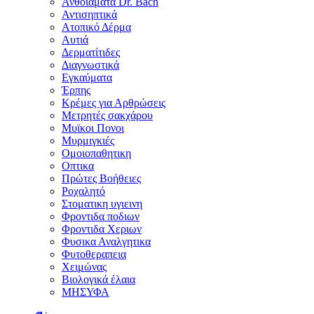
Ανθοϊάματα Dr. Bach
Αντισηπτικά
Ατοπικό Δέρμα
Αυτιά
Δερματίτιδες
Διαγνωστικά
Εγκαύματα
Έρπης
Κρέμες για Αρθρώσεις
Μετρητές σακχάρου
Μυϊκοι Πονοι
Μυρμιγκιές
Ομοιοπαθητικη
Οπτικα
Πρώτες Βοήθειες
Ροχαλητό
Στοματικη υγιεινη
Φροντιδα ποδιων
Φροντιδα Χεριων
Φυσικα Αναλγητικα
Φυτοθεραπεια
Χειμώνας
Βιολογικά έλαια
ΜΗΣΥΦΑ