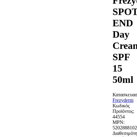
Frez
SPO
END
Day
Crea
SPF
15
50ml
Κατασκευασ
Frezyderm
Κωδικός
Προϊόντος:
44554
MPN:
5202888102
Διαθεσιμότη