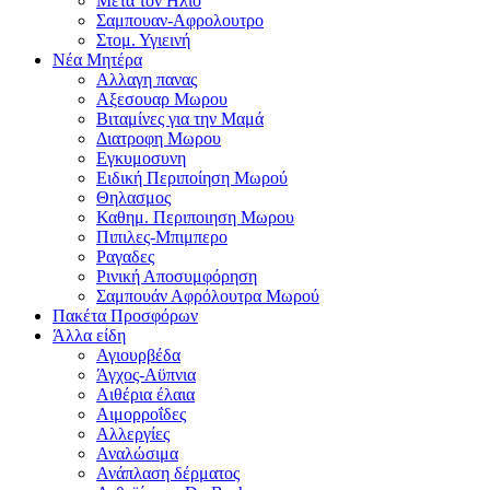
Μετα τον Ηλιο
Σαμπουαν-Αφρολουτρο
Στομ. Υγιεινή
Νέα Μητέρα
Αλλαγη πανας
Αξεσουαρ Μωρου
Βιταμίνες για την Μαμά
Διατροφη Μωρου
Εγκυμοσυνη
Ειδική Περιποίηση Μωρού
Θηλασμος
Καθημ. Περιποιηση Μωρου
Πιπιλες-Μπιμπερο
Ραγαδες
Ρινική Αποσυμφόρηση
Σαμπουάν Αφρόλουτρα Μωρού
Πακέτα Προσφόρων
Άλλα είδη
Αγιουρβέδα
Άγχος-Αϋπνια
Αιθέρια έλαια
Αιμορροΐδες
Αλλεργίες
Αναλώσιμα
Ανάπλαση δέρματος