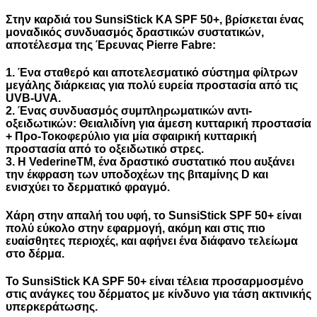
Στην καρδιά του SunsiStick KA SPF 50+, βρίσκεται ένας
μοναδικός συνδυασμός δραστικών συστατικών,
αποτέλεσμα της Έρευνας Pierre Fabre:
1. Ένα
σταθερό και αποτελεσματικό σύστημα φίλτρων
μεγάλης διάρκειας
για πολύ ευρεία προστασία από τις
UVB-UVA.
2. Ένας
συνδυασμός συμπληρωματικών αντι-
οξειδωτικών
: Θειαλιδίνη για άμεση κυτταρική προστασία
+ Προ-Τοκοφερύλιο για μία σφαιρική κυτταρική
προστασία από το οξειδωτικό στρες.
3. Η
VederineTM
, ένα δραστικό συστατικό που αυξάνει
την έκφραση των υποδοχέων της βιταμίνης D και
ενισχύει το δερματικό φραγμό.
Χάρη στην απαλή του υφή, το SunsiStick SPF 50+ είναι
πολύ εύκολο στην εφαρμογή, ακόμη και στις πιο
ευαίσθητες περιοχές, και αφήνει ένα διάφανο τελείωμα
στο δέρμα.
Το SunsiStick KA SPF 50+ είναι τέλεια προσαρμοσμένο
στις ανάγκες του δέρματος με κίνδυνο για τάση ακτινικής
υπερκεράτωσης.