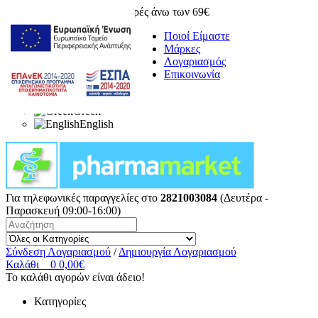
Δωρεάν μεταφορικά για αγορές άνω των 69€
Ποιοί Είμαστε
Μάρκες
Λογαριασμός
Επικοινωνία
Greek
English
Για τηλεφωνικές παραγγελίες στο
2821003084
(Δευτέρα -
Παρασκευή 09:00-16:00)
Σύνδεση Λογαριασμού
/
Δημιουργία Λογαριασμού
Καλάθι
0
0,00€
Το καλάθι αγορών είναι άδειο!
Κατηγορίες