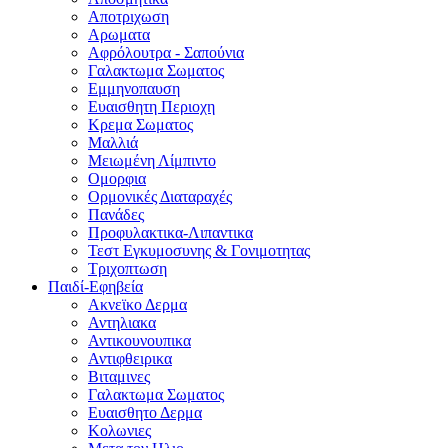
Αποτριχωση
Αρωματα
Αφρόλουτρα - Σαπούνια
Γαλακτωμα Σωματος
Εμμηνοπαυση
Ευαισθητη Περιοχη
Κρεμα Σωματος
Μαλλιά
Μειωμένη Λίμπιντο
Ομορφια
Ορμονικές Διαταραχές
Πανάδες
Προφυλακτικα-Λιπαντικα
Τεστ Εγκυμοσυνης & Γονιμοτητας
Τριχοπτωση
Παιδί-Εφηβεία
Ακνεϊκο Δερμα
Αντηλιακα
Αντικουνουπικα
Αντιφθειρικα
Βιταμινες
Γαλακτωμα Σωματος
Ευαισθητο Δερμα
Κολωνιες