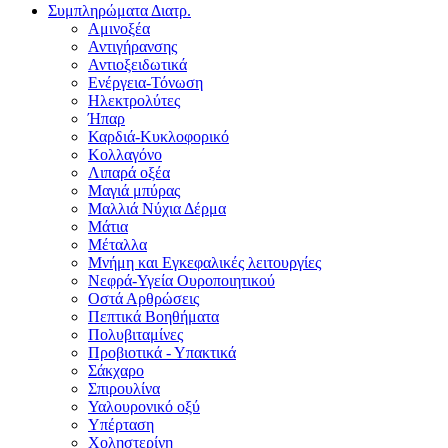
Συμπληρώματα Διατρ.
Αμινοξέα
Αντιγήρανσης
Αντιοξειδωτικά
Ενέργεια-Τόνωση
Ηλεκτρολύτες
Ήπαρ
Καρδιά-Κυκλοφορικό
Κολλαγόνο
Λιπαρά οξέα
Μαγιά μπύρας
Μαλλιά Νύχια Δέρμα
Μάτια
Μέταλλα
Μνήμη και Εγκεφαλικές λειτουργίες
Νεφρά-Υγεία Ουροποιητικού
Οστά Αρθρώσεις
Πεπτικά Βοηθήματα
Πολυβιταμίνες
Προβιοτικά - Υπακτικά
Σάκχαρο
Σπιρουλίνα
Υαλουρονικό οξύ
Υπέρταση
Χοληστερίνη