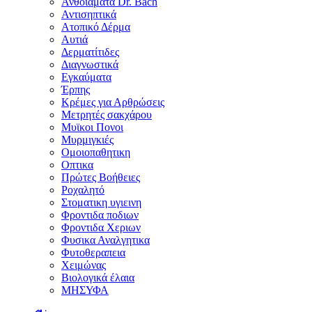
Ανθοϊάματα Dr. Bach
Αντισηπτικά
Ατοπικό Δέρμα
Αυτιά
Δερματίτιδες
Διαγνωστικά
Εγκαύματα
Έρπης
Κρέμες για Αρθρώσεις
Μετρητές σακχάρου
Μυϊκοι Πονοι
Μυρμιγκιές
Ομοιοπαθητικη
Οπτικα
Πρώτες Βοήθειες
Ροχαλητό
Στοματικη υγιεινη
Φροντιδα ποδιων
Φροντιδα Χεριων
Φυσικα Αναλγητικα
Φυτοθεραπεια
Χειμώνας
Βιολογικά έλαια
ΜΗΣΥΦΑ