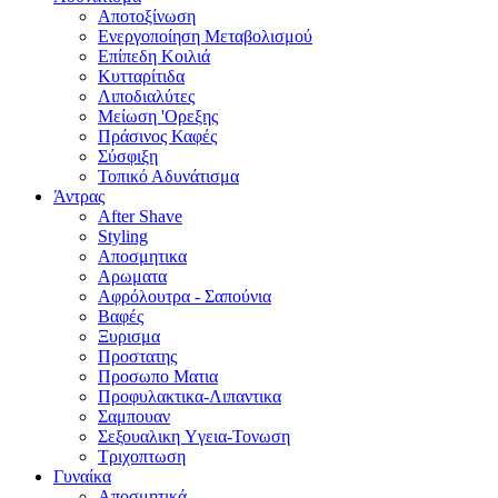
Αποτοξίνωση
Ενεργοποίηση Μεταβολισμού
Επίπεδη Κοιλιά
Κυτταρίτιδα
Λιποδιαλύτες
Μείωση 'Ορεξης
Πράσινος Καφές
Σύσφιξη
Τοπικό Αδυνάτισμα
Άντρας
After Shave
Styling
Αποσμητικα
Αρωματα
Αφρόλουτρα - Σαπούνια
Βαφές
Ξυρισμα
Προστατης
Προσωπο Ματια
Προφυλακτικα-Λιπαντικα
Σαμπουαν
Σεξουαλικη Yγεια-Τονωση
Τριχοπτωση
Γυναίκα
Αποσμητικά