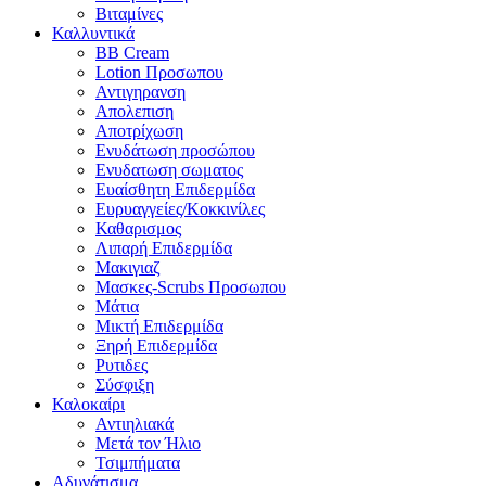
Βιταμίνες
Καλλυντικά
BB Cream
Lotion Προσωπου
Αντιγηρανση
Απολεπιση
Αποτρίχωση
Ενυδάτωση προσώπου
Ενυδατωση σωματος
Ευαίσθητη Επιδερμίδα
Ευρυαγγείες/Κοκκινίλες
Καθαρισμος
Λιπαρή Επιδερμίδα
Μακιγιαζ
Μασκες-Scrubs Προσωπου
Μάτια
Μικτή Επιδερμίδα
Ξηρή Επιδερμίδα
Ρυτιδες
Σύσφιξη
Καλοκαίρι
Αντιηλιακά
Μετά τον Ήλιο
Τσιμπήματα
Αδυνάτισμα