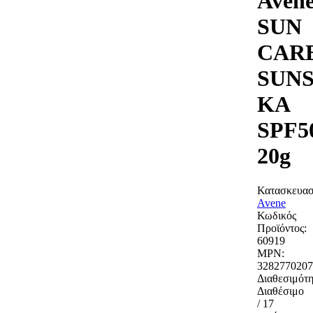
Aven
SUN
CAR
SUNS
KA
SPF5
20g
Κατασκευασ
Avene
Κωδικός
Προϊόντος:
60919
MPN:
3282770207
Διαθεσιμότη
Διαθέσιμο
/ 17