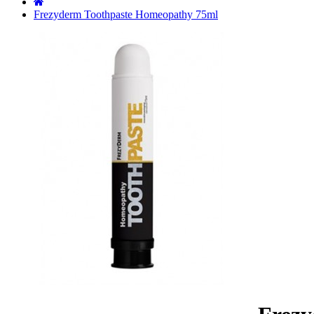
˙
Frezyderm Toothpaste Homeopathy 75ml