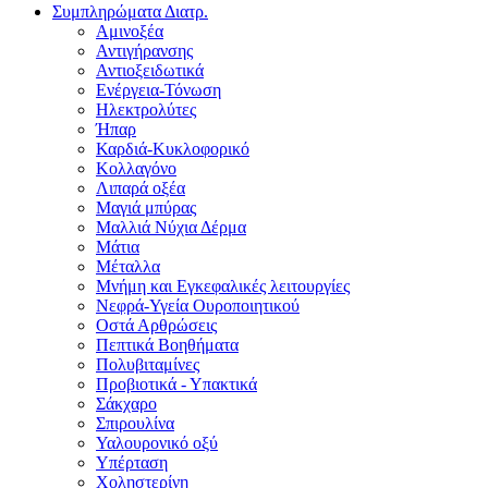
Συμπληρώματα Διατρ.
Αμινοξέα
Αντιγήρανσης
Αντιοξειδωτικά
Ενέργεια-Τόνωση
Ηλεκτρολύτες
Ήπαρ
Καρδιά-Κυκλοφορικό
Κολλαγόνο
Λιπαρά οξέα
Μαγιά μπύρας
Μαλλιά Νύχια Δέρμα
Μάτια
Μέταλλα
Μνήμη και Εγκεφαλικές λειτουργίες
Νεφρά-Υγεία Ουροποιητικού
Οστά Αρθρώσεις
Πεπτικά Βοηθήματα
Πολυβιταμίνες
Προβιοτικά - Υπακτικά
Σάκχαρο
Σπιρουλίνα
Υαλουρονικό οξύ
Υπέρταση
Χοληστερίνη