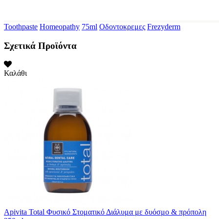
Toothpaste
Homeopathy
75ml
Οδοντοκρεμες
Frezyderm
Σχετικά Προϊόντα
Καλάθι
Apivita Total Φυσικό Στοματικό Διάλυμα με δυόσμο & πρόπολη