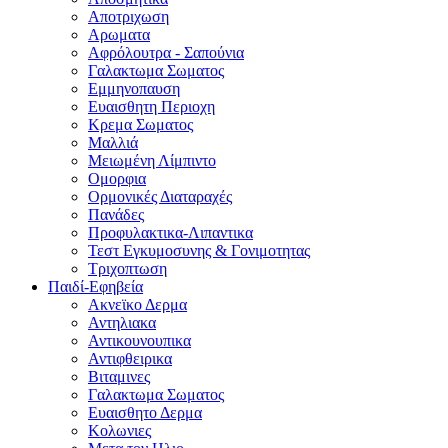
Αποτριχωση
Αρωματα
Αφρόλουτρα - Σαπούνια
Γαλακτωμα Σωματος
Εμμηνοπαυση
Ευαισθητη Περιοχη
Κρεμα Σωματος
Μαλλιά
Μειωμένη Λίμπιντο
Ομορφια
Ορμονικές Διαταραχές
Πανάδες
Προφυλακτικα-Λιπαντικα
Τεστ Εγκυμοσυνης & Γονιμοτητας
Τριχοπτωση
Παιδί-Εφηβεία
Ακνεϊκο Δερμα
Αντηλιακα
Αντικουνουπικα
Αντιφθειρικα
Βιταμινες
Γαλακτωμα Σωματος
Ευαισθητο Δερμα
Κολωνιες