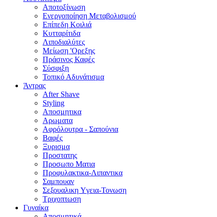
Αποτοξίνωση
Ενεργοποίηση Μεταβολισμού
Επίπεδη Κοιλιά
Κυτταρίτιδα
Λιποδιαλύτες
Μείωση 'Ορεξης
Πράσινος Καφές
Σύσφιξη
Τοπικό Αδυνάτισμα
Άντρας
After Shave
Styling
Αποσμητικα
Αρωματα
Αφρόλουτρα - Σαπούνια
Βαφές
Ξυρισμα
Προστατης
Προσωπο Ματια
Προφυλακτικα-Λιπαντικα
Σαμπουαν
Σεξουαλικη Yγεια-Τονωση
Τριχοπτωση
Γυναίκα
Αποσμητικά