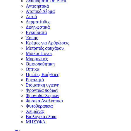
Ανθοϊάματα Dr. Bach
Αντισηπτικά
Ατοπικό Δέρμα
Αυτιά
Δερματίτιδες
Διαγνωστικά
Εγκαύματα
Έρπης
Κρέμες για Αρθρώσεις
Μετρητές σακχάρου
Μυϊκοι Πονοι
Μυρμιγκιές
Ομοιοπαθητικη
Οπτικα
Πρώτες Βοήθειες
Ροχαλητό
Στοματικη υγιεινη
Φροντιδα ποδιων
Φροντιδα Χεριων
Φυσικα Αναλγητικα
Φυτοθεραπεια
Χειμώνας
Βιολογικά έλαια
ΜΗΣΥΦΑ