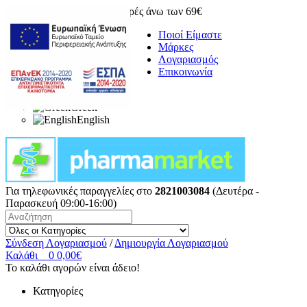
Δωρεάν μεταφορικά για αγορές άνω των 69€
Ποιοί Είμαστε
Μάρκες
Λογαριασμός
Επικοινωνία
Greek
English
Για τηλεφωνικές παραγγελίες στο
2821003084
(Δευτέρα -
Παρασκευή 09:00-16:00)
Σύνδεση Λογαριασμού
/
Δημιουργία Λογαριασμού
Καλάθι
0
0,00€
Το καλάθι αγορών είναι άδειο!
Κατηγορίες