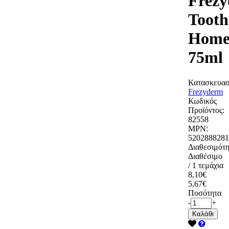
Frez
Tooth
Home
75ml
Κατασκευασ
Frezyderm
Κωδικός
Προϊόντος:
82558
MPN:
5202888281
Διαθεσιμότη
Διαθέσιμο
/ 1 τεμάχια
8,10€
5,67€
Ποσότητα
-
+
Καλάθι