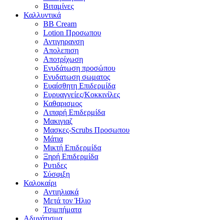
Βιταμίνες
Καλλυντικά
BB Cream
Lotion Προσωπου
Αντιγηρανση
Απολεπιση
Αποτρίχωση
Ενυδάτωση προσώπου
Ενυδατωση σωματος
Ευαίσθητη Επιδερμίδα
Ευρυαγγείες/Κοκκινίλες
Καθαρισμος
Λιπαρή Επιδερμίδα
Μακιγιαζ
Μασκες-Scrubs Προσωπου
Μάτια
Μικτή Επιδερμίδα
Ξηρή Επιδερμίδα
Ρυτιδες
Σύσφιξη
Καλοκαίρι
Αντιηλιακά
Μετά τον Ήλιο
Τσιμπήματα
Αδυνάτισμα