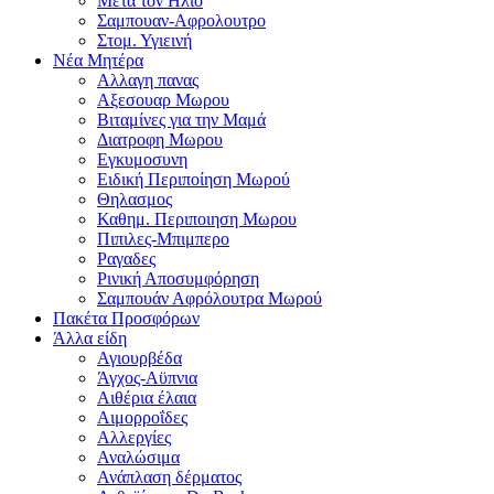
Μετα τον Ηλιο
Σαμπουαν-Αφρολουτρο
Στομ. Υγιεινή
Νέα Μητέρα
Αλλαγη πανας
Αξεσουαρ Μωρου
Βιταμίνες για την Μαμά
Διατροφη Μωρου
Εγκυμοσυνη
Ειδική Περιποίηση Μωρού
Θηλασμος
Καθημ. Περιποιηση Μωρου
Πιπιλες-Μπιμπερο
Ραγαδες
Ρινική Αποσυμφόρηση
Σαμπουάν Αφρόλουτρα Μωρού
Πακέτα Προσφόρων
Άλλα είδη
Αγιουρβέδα
Άγχος-Αϋπνια
Αιθέρια έλαια
Αιμορροΐδες
Αλλεργίες
Αναλώσιμα
Ανάπλαση δέρματος