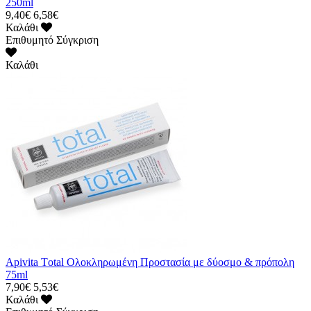
250ml
9,40€
6,58€
Καλάθι
Επιθυμητό
Σύγκριση
Καλάθι
Apivita Τotal Ολοκληρωμένη Προστασία με δύοσμo & πρόπολη
75ml
7,90€
5,53€
Καλάθι