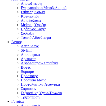
Αποτοξίνωση
Ενεργοποίηση Μεταβολισμού
Επίπεδη Κοιλιά
Κυτταρίτιδα
Λιποδιαλύτες
Μείωση 'Ορεξης
Πράσινος Καφές
Σύσφιξη
Τοπικό Αδυνάτισμα
Άντρας
After Shave
Styling
Αποσμητικα
Αρωματα
Αφρόλουτρα - Σαπούνια
Βαφές
Ξυρισμα
Προστατης
Προσωπο Ματια
Προφυλακτικα-Λιπαντικα
Σαμπουαν
Σεξουαλικη Yγεια-Τονωση
Τριχοπτωση
Γυναίκα
Αποσμητικά