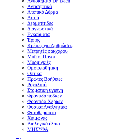
Ανθοϊάματα Dr. Bach
Αντισηπτικά
Ατοπικό Δέρμα
Αυτιά
Δερματίτιδες
Διαγνωστικά
Εγκαύματα
Έρπης
Κρέμες για Αρθρώσεις
Μετρητές σακχάρου
Μυϊκοι Πονοι
Μυρμιγκιές
Ομοιοπαθητικη
Οπτικα
Πρώτες Βοήθειες
Ροχαλητό
Στοματικη υγιεινη
Φροντιδα ποδιων
Φροντιδα Χεριων
Φυσικα Αναλγητικα
Φυτοθεραπεια
Χειμώνας
Βιολογικά έλαια
ΜΗΣΥΦΑ