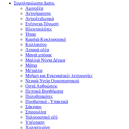
Συμπληρώματα Διατρ.
Αμινοξέα
Αντιγήρανσης
Αντιοξειδωτικά
Ενέργεια-Τόνωση
Ηλεκτρολύτες
Ήπαρ
Καρδιά-Κυκλοφορικό
Κολλαγόνο
Λιπαρά οξέα
Μαγιά μπύρας
Μαλλιά Νύχια Δέρμα
Μάτια
Μέταλλα
Μνήμη και Εγκεφαλικές λειτουργίες
Νεφρά-Υγεία Ουροποιητικού
Οστά Αρθρώσεις
Πεπτικά Βοηθήματα
Πολυβιταμίνες
Προβιοτικά - Υπακτικά
Σάκχαρο
Σπιρουλίνα
Υαλουρονικό οξύ
Υπέρταση
Χοληστερίνη