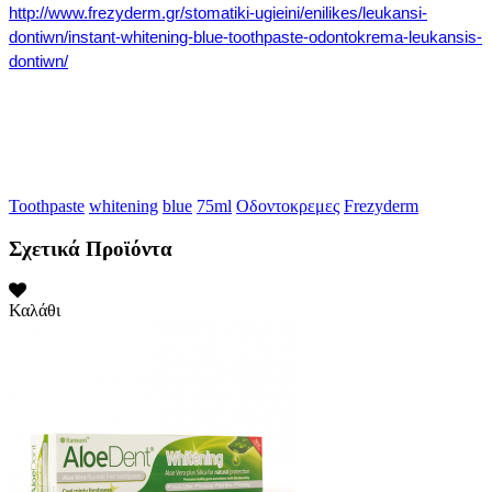
http://www.frezyderm.gr/stomatiki-ugieini/enilikes/leukansi-
dontiwn/instant-whitening-blue-toothpaste-odontokrema-leukansis-
dontiwn/
Toothpaste
whitening
blue
75ml
Οδοντοκρεμες
Frezyderm
Σχετικά Προϊόντα
Καλάθι