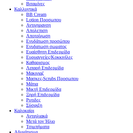
Βιταμίνες
Καλλυντικά
BB Cream
Lotion Προσωπου
Αντιγηρανση
Απολεπιση
Αποτρίχωση
Ενυδάτωση προσώπου
Ενυδατωση σωματος
Ευαίσθητη Επιδερμίδα
Ευρυαγγείες/Κοκκινίλες
Καθαρισμος
Λιπαρή Επιδερμίδα
Μακιγιαζ
Μασκες-Scrubs Προσωπου
Μάτια
Μικτή Επιδερμίδα
Ξηρή Επιδερμίδα
Ρυτιδες
Σύσφιξη
Καλοκαίρι
Αντιηλιακά
Μετά τον Ήλιο
Τσιμπήματα
Αδυνάτισμα