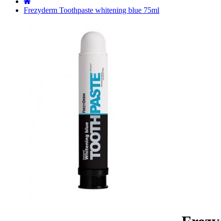
˙
Frezyderm Toothpaste whitening blue 75ml