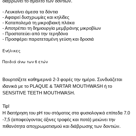
διαβρώνει το σμάλτο των δοντιών.
- Λευκαίνει άμεσα τα δόντια
- Αφαιρεί δυσχρωμίες και κηλίδες
- Καταπολεμά τη μικροβιακή πλάκα
- Αποτρέπει τη δημιουργία μεμβράνης μικροβίων
- Προστατεύει από την τερηδόνα
- Προσφέρει παρατεταμένη γεύση και δροσιά
Ενήλικες
Παιδιά άνω των 6 ετών
Βουρτσίζετε καθημερινά 2-3 φορές την ημέρα. Συνδυάζεται
ιδανικά με το PLAQUE & TARTAR MOUTHWASH ή το
SENSITIVE TEETH MOUTHWASH.
Tip!
Η διατήρηση του pH του στόματος στα φυσιολογικά επίπεδα 7.0
-7,5 (αποφεύγοντας όξινες τροφές και ποτά) μειώνει την
πιθανότητα αποχρωματισμού και διάβρωσης των δοντιών.