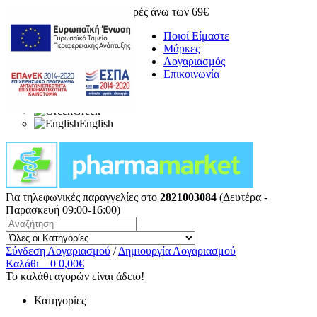
Δωρεάν μεταφορικά για αγορές άνω των 69€
Ποιοί Είμαστε
Μάρκες
Λογαριασμός
Επικοινωνία
Greek
English
Για τηλεφωνικές παραγγελίες στο
2821003084
(Δευτέρα -
Παρασκευή 09:00-16:00)
Σύνδεση Λογαριασμού
/
Δημιουργία Λογαριασμού
Καλάθι
0
0,00€
Το καλάθι αγορών είναι άδειο!
Κατηγορίες