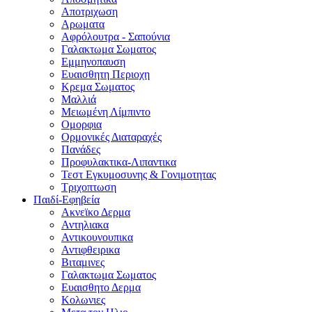
Αποτριχωση
Αρωματα
Αφρόλουτρα - Σαπούνια
Γαλακτωμα Σωματος
Εμμηνοπαυση
Ευαισθητη Περιοχη
Κρεμα Σωματος
Μαλλιά
Μειωμένη Λίμπιντο
Ομορφια
Ορμονικές Διαταραχές
Πανάδες
Προφυλακτικα-Λιπαντικα
Τεστ Εγκυμοσυνης & Γονιμοτητας
Τριχοπτωση
Παιδί-Εφηβεία
Ακνεϊκο Δερμα
Αντηλιακα
Αντικουνουπικα
Αντιφθειρικα
Βιταμινες
Γαλακτωμα Σωματος
Ευαισθητο Δερμα
Κολωνιες