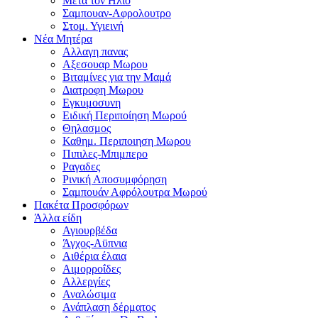
Μετα τον Ηλιο
Σαμπουαν-Αφρολουτρο
Στομ. Υγιεινή
Νέα Μητέρα
Αλλαγη πανας
Αξεσουαρ Μωρου
Βιταμίνες για την Μαμά
Διατροφη Μωρου
Εγκυμοσυνη
Ειδική Περιποίηση Μωρού
Θηλασμος
Καθημ. Περιποιηση Μωρου
Πιπιλες-Μπιμπερο
Ραγαδες
Ρινική Αποσυμφόρηση
Σαμπουάν Αφρόλουτρα Μωρού
Πακέτα Προσφόρων
Άλλα είδη
Αγιουρβέδα
Άγχος-Αϋπνια
Αιθέρια έλαια
Αιμορροΐδες
Αλλεργίες
Αναλώσιμα
Ανάπλαση δέρματος