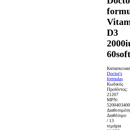
Docto
formu
Vitam
D3
2000i
60soft
Κατασκευασ
Doctor's
formulas
Κωδικός
Προϊόντος:
21207
MPN:
5200403400
Διαθεσιμότη
Διαθέσιμο
/ 13
τεμάχια