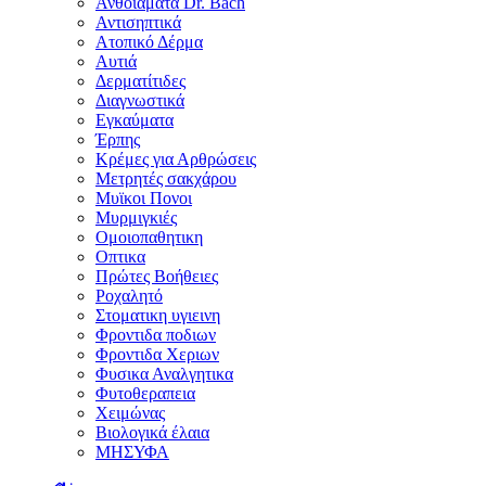
Ανθοϊάματα Dr. Bach
Αντισηπτικά
Ατοπικό Δέρμα
Αυτιά
Δερματίτιδες
Διαγνωστικά
Εγκαύματα
Έρπης
Κρέμες για Αρθρώσεις
Μετρητές σακχάρου
Μυϊκοι Πονοι
Μυρμιγκιές
Ομοιοπαθητικη
Οπτικα
Πρώτες Βοήθειες
Ροχαλητό
Στοματικη υγιεινη
Φροντιδα ποδιων
Φροντιδα Χεριων
Φυσικα Αναλγητικα
Φυτοθεραπεια
Χειμώνας
Βιολογικά έλαια
ΜΗΣΥΦΑ