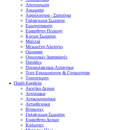
Αποτριχωση
Αρωματα
Αφρόλουτρα - Σαπούνια
Γαλακτωμα Σωματος
Εμμηνοπαυση
Ευαισθητη Περιοχη
Κρεμα Σωματος
Μαλλιά
Μειωμένη Λίμπιντο
Ομορφια
Ορμονικές Διαταραχές
Πανάδες
Προφυλακτικα-Λιπαντικα
Τεστ Εγκυμοσυνης & Γονιμοτητας
Τριχοπτωση
Παιδί-Εφηβεία
Ακνεϊκο Δερμα
Αντηλιακα
Αντικουνουπικα
Αντιφθειρικα
Βιταμινες
Γαλακτωμα Σωματος
Ευαισθητο Δερμα
Κολωνιες