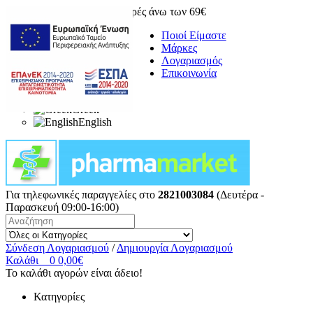
Δωρεάν μεταφορικά για αγορές άνω των 69€
Ποιοί Είμαστε
Μάρκες
Λογαριασμός
Επικοινωνία
Greek
English
Για τηλεφωνικές παραγγελίες στο
2821003084
(Δευτέρα -
Παρασκευή 09:00-16:00)
Σύνδεση Λογαριασμού
/
Δημιουργία Λογαριασμού
Καλάθι
0
0,00€
Το καλάθι αγορών είναι άδειο!
Κατηγορίες