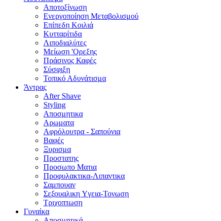
Αποτοξίνωση
Ενεργοποίηση Μεταβολισμού
Επίπεδη Κοιλιά
Κυτταρίτιδα
Λιποδιαλύτες
Μείωση 'Ορεξης
Πράσινος Καφές
Σύσφιξη
Τοπικό Αδυνάτισμα
Άντρας
After Shave
Styling
Αποσμητικα
Αρωματα
Αφρόλουτρα - Σαπούνια
Βαφές
Ξυρισμα
Προστατης
Προσωπο Ματια
Προφυλακτικα-Λιπαντικα
Σαμπουαν
Σεξουαλικη Yγεια-Τονωση
Τριχοπτωση
Γυναίκα
Αποσμητικά