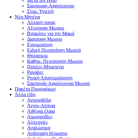
Μετα τον Ηλιο
Σαμπουαν-Αφρολουτρο
Στομ. Υγιεινή
Νέα Μητέρα
Αλλαγη πανας
Αξεσουαρ Μωρου
Βιταμίνες για την Μαμά
Διατροφη Μωρου
Εγκυμοσυνη
Ειδική Περιποίηση Μωρού
Θηλασμος
Καθημ. Περιποιηση Μωρου
Πιπιλες-Μπιμπερο
Ραγαδες
Ρινική Αποσυμφόρηση
Σαμπουάν Αφρόλουτρα Μωρού
Πακέτα Προσφόρων
Άλλα είδη
Αγιουρβέδα
Άγχος-Αϋπνια
Αιθέρια έλαια
Αιμορροΐδες
Αλλεργίες
Αναλώσιμα
Ανάπλαση δέρματος