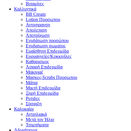
Βιταμίνες
Καλλυντικά
BB Cream
Lotion Προσωπου
Αντιγηρανση
Απολεπιση
Αποτρίχωση
Ενυδάτωση προσώπου
Ενυδατωση σωματος
Ευαίσθητη Επιδερμίδα
Ευρυαγγείες/Κοκκινίλες
Καθαρισμος
Λιπαρή Επιδερμίδα
Μακιγιαζ
Μασκες-Scrubs Προσωπου
Μάτια
Μικτή Επιδερμίδα
Ξηρή Επιδερμίδα
Ρυτιδες
Σύσφιξη
Καλοκαίρι
Αντιηλιακά
Μετά τον Ήλιο
Τσιμπήματα
Αδυνάτισμα