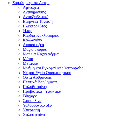
Συμπληρώματα Διατρ.
Αμινοξέα
Αντιγήρανσης
Αντιοξειδωτικά
Ενέργεια-Τόνωση
Ηλεκτρολύτες
Ήπαρ
Καρδιά-Κυκλοφορικό
Κολλαγόνο
Λιπαρά οξέα
Μαγιά μπύρας
Μαλλιά Νύχια Δέρμα
Μάτια
Μέταλλα
Μνήμη και Εγκεφαλικές λειτουργίες
Νεφρά-Υγεία Ουροποιητικού
Οστά Αρθρώσεις
Πεπτικά Βοηθήματα
Πολυβιταμίνες
Προβιοτικά - Υπακτικά
Σάκχαρο
Σπιρουλίνα
Υαλουρονικό οξύ
Υπέρταση
Χοληστερίνη