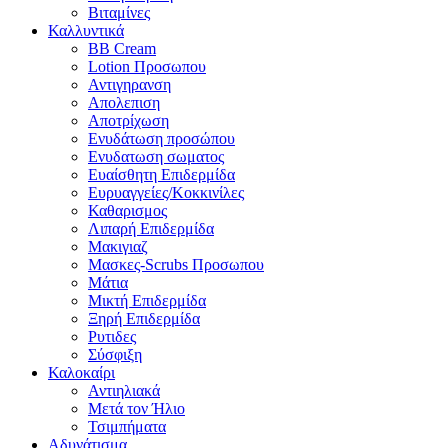
Βιταμίνες
Καλλυντικά
BB Cream
Lotion Προσωπου
Αντιγηρανση
Απολεπιση
Αποτρίχωση
Ενυδάτωση προσώπου
Ενυδατωση σωματος
Ευαίσθητη Επιδερμίδα
Ευρυαγγείες/Κοκκινίλες
Καθαρισμος
Λιπαρή Επιδερμίδα
Μακιγιαζ
Μασκες-Scrubs Προσωπου
Μάτια
Μικτή Επιδερμίδα
Ξηρή Επιδερμίδα
Ρυτιδες
Σύσφιξη
Καλοκαίρι
Αντιηλιακά
Μετά τον Ήλιο
Τσιμπήματα
Αδυνάτισμα