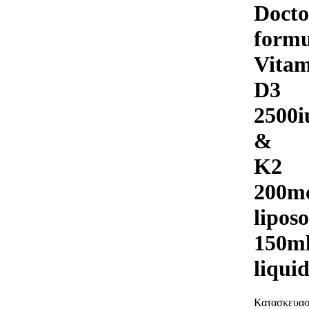
Docto
formu
Vitam
D3
2500i
&
K2
200m
lipos
150m
liqui
Κατασκευασ