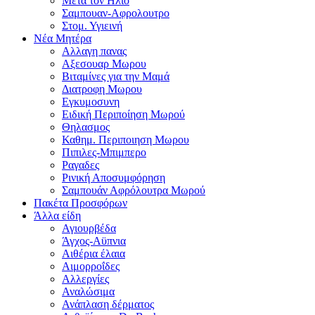
Μετα τον Ηλιο
Σαμπουαν-Αφρολουτρο
Στομ. Υγιεινή
Νέα Μητέρα
Αλλαγη πανας
Αξεσουαρ Μωρου
Βιταμίνες για την Μαμά
Διατροφη Μωρου
Εγκυμοσυνη
Ειδική Περιποίηση Μωρού
Θηλασμος
Καθημ. Περιποιηση Μωρου
Πιπιλες-Μπιμπερο
Ραγαδες
Ρινική Αποσυμφόρηση
Σαμπουάν Αφρόλουτρα Μωρού
Πακέτα Προσφόρων
Άλλα είδη
Αγιουρβέδα
Άγχος-Αϋπνια
Αιθέρια έλαια
Αιμορροΐδες
Αλλεργίες
Αναλώσιμα
Ανάπλαση δέρματος