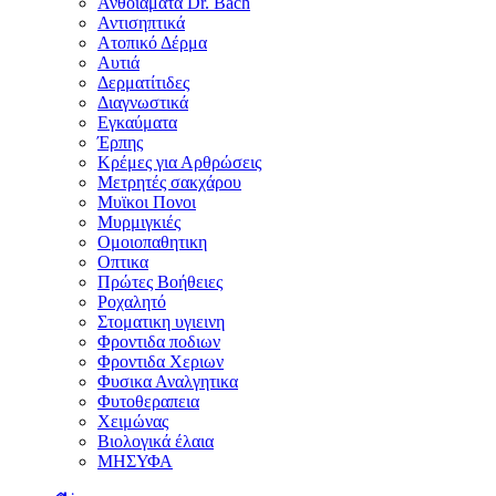
Ανθοϊάματα Dr. Bach
Αντισηπτικά
Ατοπικό Δέρμα
Αυτιά
Δερματίτιδες
Διαγνωστικά
Εγκαύματα
Έρπης
Κρέμες για Αρθρώσεις
Μετρητές σακχάρου
Μυϊκοι Πονοι
Μυρμιγκιές
Ομοιοπαθητικη
Οπτικα
Πρώτες Βοήθειες
Ροχαλητό
Στοματικη υγιεινη
Φροντιδα ποδιων
Φροντιδα Χεριων
Φυσικα Αναλγητικα
Φυτοθεραπεια
Χειμώνας
Βιολογικά έλαια
ΜΗΣΥΦΑ