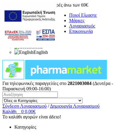
Δωρεάν μεταφορικά για αγορές άνω των 69€
Ποιοί Είμαστε
Μάρκες
Λογαριασμός
Επικοινωνία
Greek
English
Για τηλεφωνικές παραγγελίες στο
2821003084
(Δευτέρα -
Παρασκευή 09:00-16:00)
Σύνδεση Λογαριασμού
/
Δημιουργία Λογαριασμού
Καλάθι
0
0,00€
Το καλάθι αγορών είναι άδειο!
Κατηγορίες