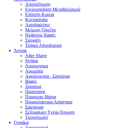
Αποτοξίνωση
Ενεργοποίηση Μεταβολισμού
Επίπεδη Κοιλιά
Κυτταρίτιδα
Λιποδιαλύτες
Μείωση 'Ορεξης
Πράσινος Καφές
Σύσφιξη
Τοπικό Αδυνάτισμα
Άντρας
After Shave
Styling
Αποσμητικα
Αρωματα
Αφρόλουτρα - Σαπούνια
Βαφές
Ξυρισμα
Προστατης
Προσωπο Ματια
Προφυλακτικα-Λιπαντικα
Σαμπουαν
Σεξουαλικη Yγεια-Τονωση
Τριχοπτωση
Γυναίκα
Αποσμητικά