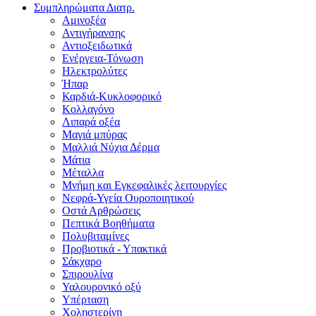
Συμπληρώματα Διατρ.
Αμινοξέα
Αντιγήρανσης
Αντιοξειδωτικά
Ενέργεια-Τόνωση
Ηλεκτρολύτες
Ήπαρ
Καρδιά-Κυκλοφορικό
Κολλαγόνο
Λιπαρά οξέα
Μαγιά μπύρας
Μαλλιά Νύχια Δέρμα
Μάτια
Μέταλλα
Μνήμη και Εγκεφαλικές λειτουργίες
Νεφρά-Υγεία Ουροποιητικού
Οστά Αρθρώσεις
Πεπτικά Βοηθήματα
Πολυβιταμίνες
Προβιοτικά - Υπακτικά
Σάκχαρο
Σπιρουλίνα
Υαλουρονικό οξύ
Υπέρταση
Χοληστερίνη