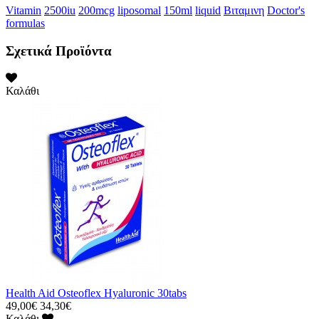
Vitamin
2500iu
200mcg
liposomal
150ml
liquid
Βιταμινη
Doctor's
formulas
Σχετικά Προϊόντα
Καλάθι
Health Aid Osteoflex Hyaluronic 30tabs
49,00€
34,30€
Καλάθι