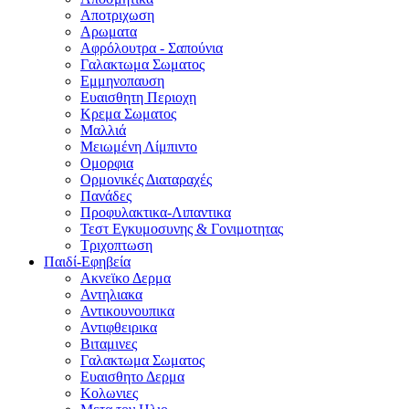
Αποτριχωση
Αρωματα
Αφρόλουτρα - Σαπούνια
Γαλακτωμα Σωματος
Εμμηνοπαυση
Ευαισθητη Περιοχη
Κρεμα Σωματος
Μαλλιά
Μειωμένη Λίμπιντο
Ομορφια
Ορμονικές Διαταραχές
Πανάδες
Προφυλακτικα-Λιπαντικα
Τεστ Εγκυμοσυνης & Γονιμοτητας
Τριχοπτωση
Παιδί-Εφηβεία
Ακνεϊκο Δερμα
Αντηλιακα
Αντικουνουπικα
Αντιφθειρικα
Βιταμινες
Γαλακτωμα Σωματος
Ευαισθητο Δερμα
Κολωνιες