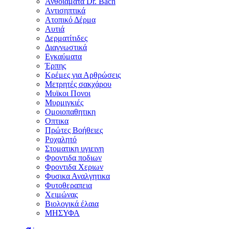
Ανθοϊάματα Dr. Bach
Αντισηπτικά
Ατοπικό Δέρμα
Αυτιά
Δερματίτιδες
Διαγνωστικά
Εγκαύματα
Έρπης
Κρέμες για Αρθρώσεις
Μετρητές σακχάρου
Μυϊκοι Πονοι
Μυρμιγκιές
Ομοιοπαθητικη
Οπτικα
Πρώτες Βοήθειες
Ροχαλητό
Στοματικη υγιεινη
Φροντιδα ποδιων
Φροντιδα Χεριων
Φυσικα Αναλγητικα
Φυτοθεραπεια
Χειμώνας
Βιολογικά έλαια
ΜΗΣΥΦΑ