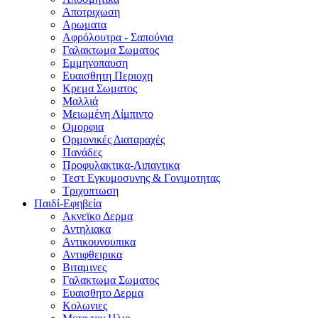
Αποτριχωση
Αρωματα
Αφρόλουτρα - Σαπούνια
Γαλακτωμα Σωματος
Εμμηνοπαυση
Ευαισθητη Περιοχη
Κρεμα Σωματος
Μαλλιά
Μειωμένη Λίμπιντο
Ομορφια
Ορμονικές Διαταραχές
Πανάδες
Προφυλακτικα-Λιπαντικα
Τεστ Εγκυμοσυνης & Γονιμοτητας
Τριχοπτωση
Παιδί-Εφηβεία
Ακνεϊκο Δερμα
Αντηλιακα
Αντικουνουπικα
Αντιφθειρικα
Βιταμινες
Γαλακτωμα Σωματος
Ευαισθητο Δερμα
Κολωνιες