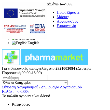
Δωρεάν μεταφορικά για αγορές άνω των 69€
Ποιοί Είμαστε
Μάρκες
Λογαριασμός
Επικοινωνία
Greek
English
Για τηλεφωνικές παραγγελίες στο
2821003084
(Δευτέρα -
Παρασκευή 09:00-16:00)
Σύνδεση Λογαριασμού
/
Δημιουργία Λογαριασμού
Καλάθι
0
0,00€
Το καλάθι αγορών είναι άδειο!
Κατηγορίες