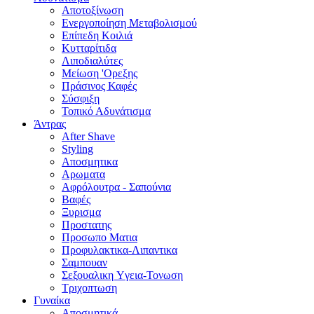
Αποτοξίνωση
Ενεργοποίηση Μεταβολισμού
Επίπεδη Κοιλιά
Κυτταρίτιδα
Λιποδιαλύτες
Μείωση 'Ορεξης
Πράσινος Καφές
Σύσφιξη
Τοπικό Αδυνάτισμα
Άντρας
After Shave
Styling
Αποσμητικα
Αρωματα
Αφρόλουτρα - Σαπούνια
Βαφές
Ξυρισμα
Προστατης
Προσωπο Ματια
Προφυλακτικα-Λιπαντικα
Σαμπουαν
Σεξουαλικη Yγεια-Τονωση
Τριχοπτωση
Γυναίκα
Αποσμητικά