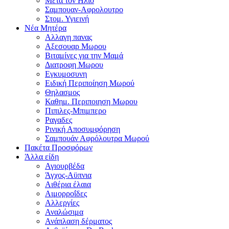
Μετα τον Ηλιο
Σαμπουαν-Αφρολουτρο
Στομ. Υγιεινή
Νέα Μητέρα
Αλλαγη πανας
Αξεσουαρ Μωρου
Βιταμίνες για την Μαμά
Διατροφη Μωρου
Εγκυμοσυνη
Ειδική Περιποίηση Μωρού
Θηλασμος
Καθημ. Περιποιηση Μωρου
Πιπιλες-Μπιμπερο
Ραγαδες
Ρινική Αποσυμφόρηση
Σαμπουάν Αφρόλουτρα Μωρού
Πακέτα Προσφόρων
Άλλα είδη
Αγιουρβέδα
Άγχος-Αϋπνια
Αιθέρια έλαια
Αιμορροΐδες
Αλλεργίες
Αναλώσιμα
Ανάπλαση δέρματος