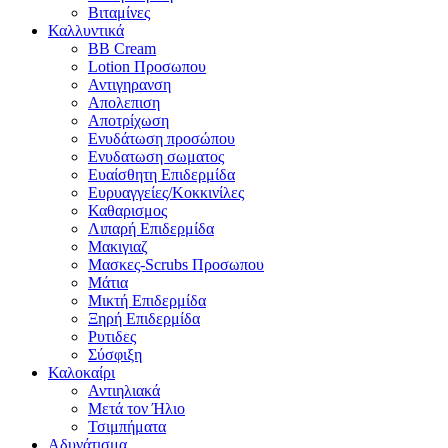
Βιταμίνες
Καλλυντικά
BB Cream
Lotion Προσωπου
Αντιγηρανση
Απολεπιση
Αποτρίχωση
Ενυδάτωση προσώπου
Ενυδατωση σωματος
Ευαίσθητη Επιδερμίδα
Ευρυαγγείες/Κοκκινίλες
Καθαρισμος
Λιπαρή Επιδερμίδα
Μακιγιαζ
Μασκες-Scrubs Προσωπου
Μάτια
Μικτή Επιδερμίδα
Ξηρή Επιδερμίδα
Ρυτιδες
Σύσφιξη
Καλοκαίρι
Αντιηλιακά
Μετά τον Ήλιο
Τσιμπήματα
Αδυνάτισμα