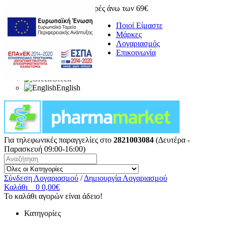
Δωρεάν μεταφορικά για αγορές άνω των 69€
Ποιοί Είμαστε
Μάρκες
Λογαριασμός
Επικοινωνία
Greek
English
Για τηλεφωνικές παραγγελίες στο
2821003084
(Δευτέρα -
Παρασκευή 09:00-16:00)
Σύνδεση Λογαριασμού
/
Δημιουργία Λογαριασμού
Καλάθι
0
0,00€
Το καλάθι αγορών είναι άδειο!
Κατηγορίες