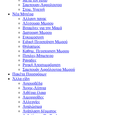
Μετα τον Ηλιο
Σαμπουαν-Αφρολουτρο
Στομ. Υγιεινή
Νέα Μητέρα
Αλλαγη πανας
Αξεσουαρ Μωρου
Βιταμίνες για την Μαμά
Διατροφη Μωρου
Εγκυμοσυνη
Ειδική Περιποίηση Μωρού
Θηλασμος
Καθημ. Περιποιηση Μωρου
Πιπιλες-Μπιμπερο
Ραγαδες
Ρινική Αποσυμφόρηση
Σαμπουάν Αφρόλουτρα Μωρού
Πακέτα Προσφόρων
Άλλα είδη
Αγιουρβέδα
Άγχος-Αϋπνια
Αιθέρια έλαια
Αιμορροΐδες
Αλλεργίες
Αναλώσιμα
Ανάπλαση δέρματος