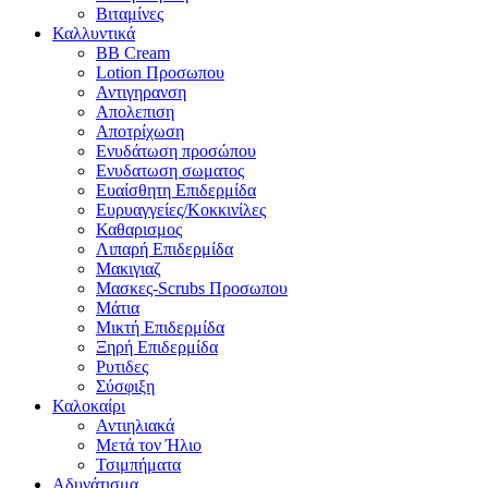
Βιταμίνες
Καλλυντικά
BB Cream
Lotion Προσωπου
Αντιγηρανση
Απολεπιση
Αποτρίχωση
Ενυδάτωση προσώπου
Ενυδατωση σωματος
Ευαίσθητη Επιδερμίδα
Ευρυαγγείες/Κοκκινίλες
Καθαρισμος
Λιπαρή Επιδερμίδα
Μακιγιαζ
Μασκες-Scrubs Προσωπου
Μάτια
Μικτή Επιδερμίδα
Ξηρή Επιδερμίδα
Ρυτιδες
Σύσφιξη
Καλοκαίρι
Αντιηλιακά
Μετά τον Ήλιο
Τσιμπήματα
Αδυνάτισμα