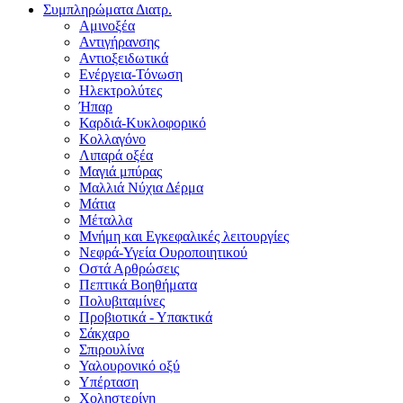
Συμπληρώματα Διατρ.
Αμινοξέα
Αντιγήρανσης
Αντιοξειδωτικά
Ενέργεια-Τόνωση
Ηλεκτρολύτες
Ήπαρ
Καρδιά-Κυκλοφορικό
Κολλαγόνο
Λιπαρά οξέα
Μαγιά μπύρας
Μαλλιά Νύχια Δέρμα
Μάτια
Μέταλλα
Μνήμη και Εγκεφαλικές λειτουργίες
Νεφρά-Υγεία Ουροποιητικού
Οστά Αρθρώσεις
Πεπτικά Βοηθήματα
Πολυβιταμίνες
Προβιοτικά - Υπακτικά
Σάκχαρο
Σπιρουλίνα
Υαλουρονικό οξύ
Υπέρταση
Χοληστερίνη