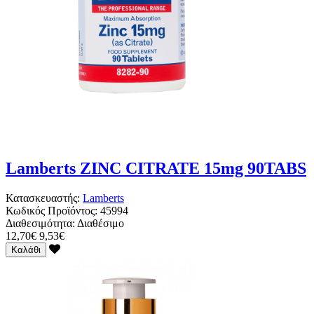
Lamberts ZINC CITRATE 15mg 90TABS
Κατασκευαστής:
Lamberts
Κωδικός Προϊόντος:
45994
Διαθεσιμότητα:
Διαθέσιμο
12,70€
9,53€
Καλάθι