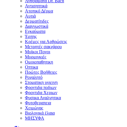
Ανθοϊάματα Dr. Bach
Αντισηπτικά
Ατοπικό Δέρμα
Αυτιά
Δερματίτιδες
Διαγνωστικά
Εγκαύματα
Έρπης
Κρέμες για Αρθρώσεις
Μετρητές σακχάρου
Μυϊκοι Πονοι
Μυρμιγκιές
Ομοιοπαθητικη
Οπτικα
Πρώτες Βοήθειες
Ροχαλητό
Στοματικη υγιεινη
Φροντιδα ποδιων
Φροντιδα Χεριων
Φυσικα Αναλγητικα
Φυτοθεραπεια
Χειμώνας
Βιολογικά έλαια
ΜΗΣΥΦΑ