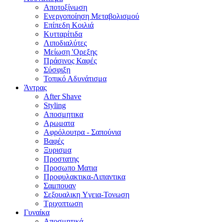
Αποτοξίνωση
Ενεργοποίηση Μεταβολισμού
Επίπεδη Κοιλιά
Κυτταρίτιδα
Λιποδιαλύτες
Μείωση 'Ορεξης
Πράσινος Καφές
Σύσφιξη
Τοπικό Αδυνάτισμα
Άντρας
After Shave
Styling
Αποσμητικα
Αρωματα
Αφρόλουτρα - Σαπούνια
Βαφές
Ξυρισμα
Προστατης
Προσωπο Ματια
Προφυλακτικα-Λιπαντικα
Σαμπουαν
Σεξουαλικη Yγεια-Τονωση
Τριχοπτωση
Γυναίκα
Αποσμητικά