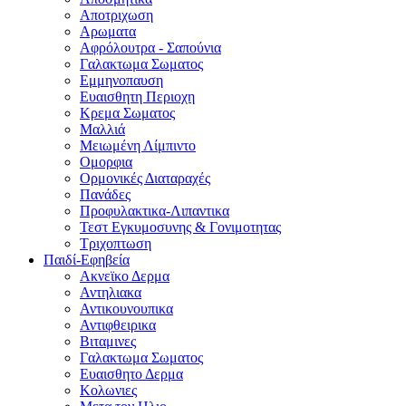
Αποτριχωση
Αρωματα
Αφρόλουτρα - Σαπούνια
Γαλακτωμα Σωματος
Εμμηνοπαυση
Ευαισθητη Περιοχη
Κρεμα Σωματος
Μαλλιά
Μειωμένη Λίμπιντο
Ομορφια
Ορμονικές Διαταραχές
Πανάδες
Προφυλακτικα-Λιπαντικα
Τεστ Εγκυμοσυνης & Γονιμοτητας
Τριχοπτωση
Παιδί-Εφηβεία
Ακνεϊκο Δερμα
Αντηλιακα
Αντικουνουπικα
Αντιφθειρικα
Βιταμινες
Γαλακτωμα Σωματος
Ευαισθητο Δερμα
Κολωνιες