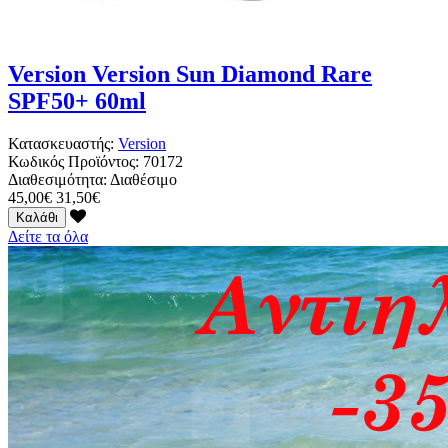
Version Version Sun Diamond Rare
SPF50+ 60ml
Κατασκευαστής:
Version
Κωδικός Προϊόντος:
70172
Διαθεσιμότητα:
Διαθέσιμο
45,00€
31,50€
Καλάθι
Δείτε τα όλα