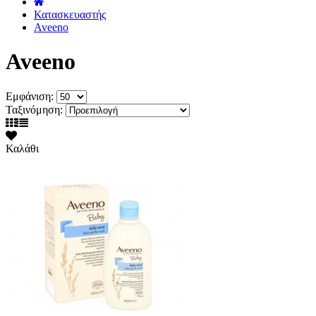
˙
Κατασκευαστής
Aveeno
Aveeno
Εμφάνιση:
Ταξινόμηση:
Καλάθι