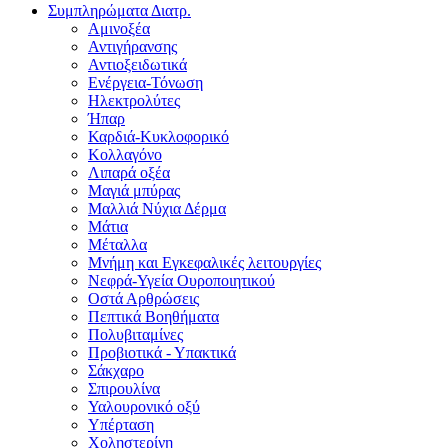
Συμπληρώματα Διατρ.
Αμινοξέα
Αντιγήρανσης
Αντιοξειδωτικά
Ενέργεια-Τόνωση
Ηλεκτρολύτες
Ήπαρ
Καρδιά-Κυκλοφορικό
Κολλαγόνο
Λιπαρά οξέα
Μαγιά μπύρας
Μαλλιά Νύχια Δέρμα
Μάτια
Μέταλλα
Μνήμη και Εγκεφαλικές λειτουργίες
Νεφρά-Υγεία Ουροποιητικού
Οστά Αρθρώσεις
Πεπτικά Βοηθήματα
Πολυβιταμίνες
Προβιοτικά - Υπακτικά
Σάκχαρο
Σπιρουλίνα
Υαλουρονικό οξύ
Υπέρταση
Χοληστερίνη