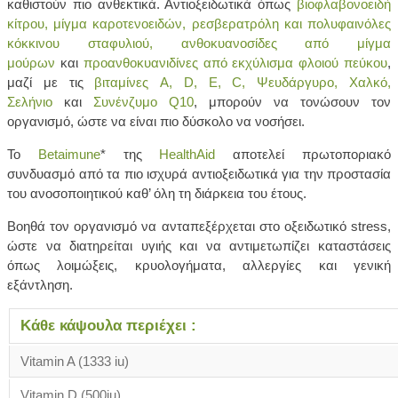
καθιστούν πιο ανθεκτικά. Αντιοξειδωτικά όπως
βιοφλαβονοειδή
κίτρου, μίγμα καροτενοειδών, ρεσβερατρόλη και πολυφαινόλες
κόκκινου σταφυλιού, ανθοκυανοσίδες από μίγμα
μούρων
και
προανθοκυανιδίνες από εκχύλισμα φλοιού πεύκου
,
μαζί με τις
βιταμίνες A, D, E, C, Ψευδάργυρο, Χαλκό,
Σελήνιο
και
Συνένζυμο Q10
, μπορούν να τονώσουν τον
οργανισμό, ώστε να είναι πιο δύσκολο να νοσήσει.
Το
Betaimune
* της
HealthAid
αποτελεί πρωτοποριακό
συνδυασμό από τα πιο ισχυρά αντιοξειδωτικά για την προστασία
του ανοσοποιητικού καθ’ όλη τη διάρκεια του έτους.
Βοηθά τον οργανισμό να ανταπεξέρχεται στο οξειδωτικό stress,
ώστε να διατηρείται υγιής και να αντιμετωπίζει καταστάσεις
όπως λοιμώξεις, κρυολογήματα, αλλεργίες και γενική
εξάντληση.
Κάθε κάψουλα περιέχει :
Vitamin A (1333 iu)
Vitamin D (500iu)