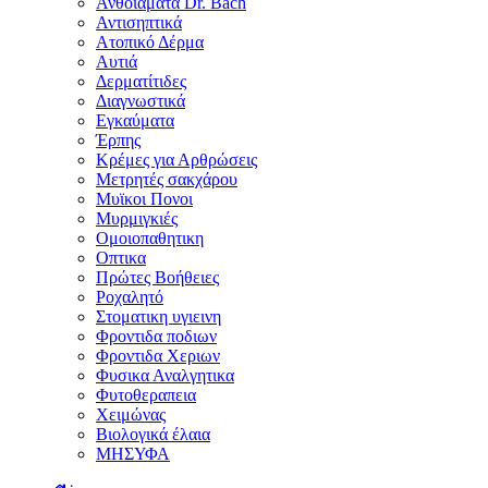
Ανθοϊάματα Dr. Bach
Αντισηπτικά
Ατοπικό Δέρμα
Αυτιά
Δερματίτιδες
Διαγνωστικά
Εγκαύματα
Έρπης
Κρέμες για Αρθρώσεις
Μετρητές σακχάρου
Μυϊκοι Πονοι
Μυρμιγκιές
Ομοιοπαθητικη
Οπτικα
Πρώτες Βοήθειες
Ροχαλητό
Στοματικη υγιεινη
Φροντιδα ποδιων
Φροντιδα Χεριων
Φυσικα Αναλγητικα
Φυτοθεραπεια
Χειμώνας
Βιολογικά έλαια
ΜΗΣΥΦΑ