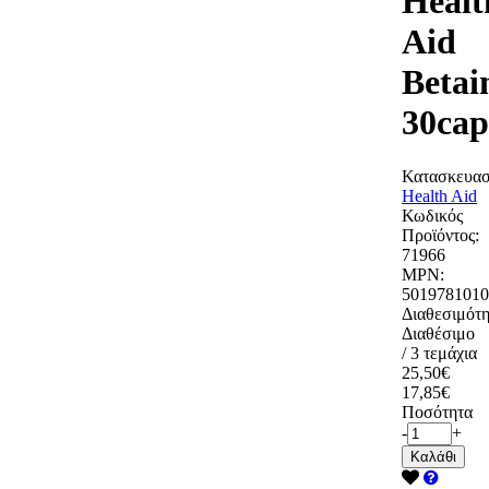
Healt
Aid
Beta
30cap
Κατασκευασ
Health Aid
Κωδικός
Προϊόντος:
71966
MPN:
5019781010
Διαθεσιμότη
Διαθέσιμο
/ 3 τεμάχια
25,50€
17,85€
Ποσότητα
-
+
Καλάθι