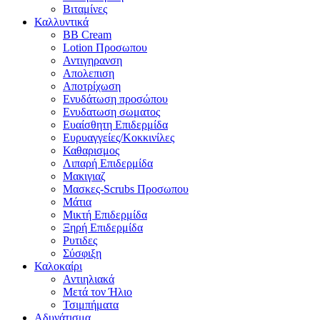
Βιταμίνες
Καλλυντικά
BB Cream
Lotion Προσωπου
Αντιγηρανση
Απολεπιση
Αποτρίχωση
Ενυδάτωση προσώπου
Ενυδατωση σωματος
Ευαίσθητη Επιδερμίδα
Ευρυαγγείες/Κοκκινίλες
Καθαρισμος
Λιπαρή Επιδερμίδα
Μακιγιαζ
Μασκες-Scrubs Προσωπου
Μάτια
Μικτή Επιδερμίδα
Ξηρή Επιδερμίδα
Ρυτιδες
Σύσφιξη
Καλοκαίρι
Αντιηλιακά
Μετά τον Ήλιο
Τσιμπήματα
Αδυνάτισμα