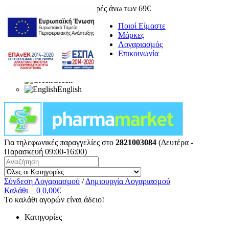
Δωρεάν μεταφορικά για αγορές άνω των 69€
Ποιοί Είμαστε
Μάρκες
Λογαριασμός
Επικοινωνία
Greek
English
Για τηλεφωνικές παραγγελίες στο
2821003084
(Δευτέρα -
Παρασκευή 09:00-16:00)
Σύνδεση Λογαριασμού
/
Δημιουργία Λογαριασμού
Καλάθι
0
0,00€
Το καλάθι αγορών είναι άδειο!
Κατηγορίες