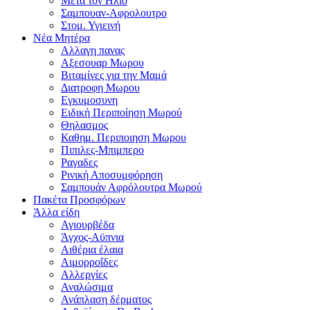
Μετα τον Ηλιο
Σαμπουαν-Αφρολουτρο
Στομ. Υγιεινή
Νέα Μητέρα
Αλλαγη πανας
Αξεσουαρ Μωρου
Βιταμίνες για την Μαμά
Διατροφη Μωρου
Εγκυμοσυνη
Ειδική Περιποίηση Μωρού
Θηλασμος
Καθημ. Περιποιηση Μωρου
Πιπιλες-Μπιμπερο
Ραγαδες
Ρινική Αποσυμφόρηση
Σαμπουάν Αφρόλουτρα Μωρού
Πακέτα Προσφόρων
Άλλα είδη
Αγιουρβέδα
Άγχος-Αϋπνια
Αιθέρια έλαια
Αιμορροΐδες
Αλλεργίες
Αναλώσιμα
Ανάπλαση δέρματος