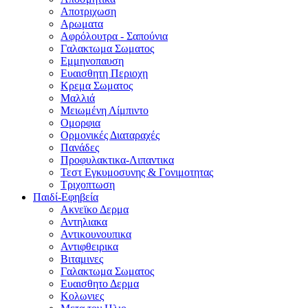
Αποτριχωση
Αρωματα
Αφρόλουτρα - Σαπούνια
Γαλακτωμα Σωματος
Εμμηνοπαυση
Ευαισθητη Περιοχη
Κρεμα Σωματος
Μαλλιά
Μειωμένη Λίμπιντο
Ομορφια
Ορμονικές Διαταραχές
Πανάδες
Προφυλακτικα-Λιπαντικα
Τεστ Εγκυμοσυνης & Γονιμοτητας
Τριχοπτωση
Παιδί-Εφηβεία
Ακνεϊκο Δερμα
Αντηλιακα
Αντικουνουπικα
Αντιφθειρικα
Βιταμινες
Γαλακτωμα Σωματος
Ευαισθητο Δερμα
Κολωνιες