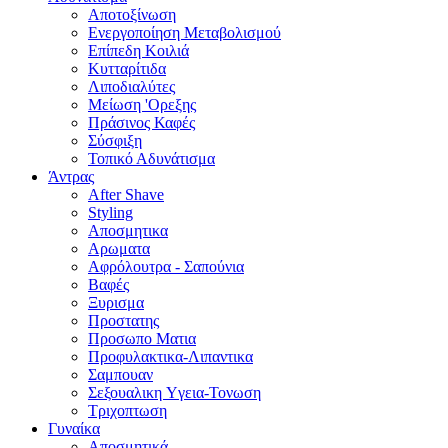
Αποτοξίνωση
Ενεργοποίηση Μεταβολισμού
Επίπεδη Κοιλιά
Κυτταρίτιδα
Λιποδιαλύτες
Μείωση 'Ορεξης
Πράσινος Καφές
Σύσφιξη
Τοπικό Αδυνάτισμα
Άντρας
After Shave
Styling
Αποσμητικα
Αρωματα
Αφρόλουτρα - Σαπούνια
Βαφές
Ξυρισμα
Προστατης
Προσωπο Ματια
Προφυλακτικα-Λιπαντικα
Σαμπουαν
Σεξουαλικη Yγεια-Τονωση
Τριχοπτωση
Γυναίκα
Αποσμητικά