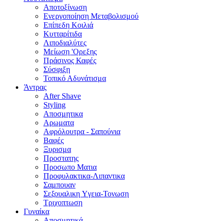
Αποτοξίνωση
Ενεργοποίηση Μεταβολισμού
Επίπεδη Κοιλιά
Κυτταρίτιδα
Λιποδιαλύτες
Μείωση 'Ορεξης
Πράσινος Καφές
Σύσφιξη
Τοπικό Αδυνάτισμα
Άντρας
After Shave
Styling
Αποσμητικα
Αρωματα
Αφρόλουτρα - Σαπούνια
Βαφές
Ξυρισμα
Προστατης
Προσωπο Ματια
Προφυλακτικα-Λιπαντικα
Σαμπουαν
Σεξουαλικη Yγεια-Τονωση
Τριχοπτωση
Γυναίκα
Αποσμητικά