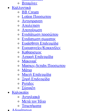
Βιταμίνες
Καλλυντικά
BB Cream
Lotion Προσωπου
Αντιγηρανση
Απολεπιση
Αποτρίχωση
Ενυδάτωση προσώπου
Ενυδατωση σωματος
Ευαίσθητη Επιδερμίδα
Ευρυαγγείες/Κοκκινίλες
Καθαρισμος
Λιπαρή Επιδερμίδα
Μακιγιαζ
Μασκες-Scrubs Προσωπου
Μάτια
Μικτή Επιδερμίδα
Ξηρή Επιδερμίδα
Ρυτιδες
Σύσφιξη
Καλοκαίρι
Αντιηλιακά
Μετά τον Ήλιο
Τσιμπήματα
Αδυνάτισμα