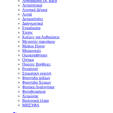
Ανθοϊάματα Dr. Bach
Αντισηπτικά
Ατοπικό Δέρμα
Αυτιά
Δερματίτιδες
Διαγνωστικά
Εγκαύματα
Έρπης
Κρέμες για Αρθρώσεις
Μετρητές σακχάρου
Μυϊκοι Πονοι
Μυρμιγκιές
Ομοιοπαθητικη
Οπτικα
Πρώτες Βοήθειες
Ροχαλητό
Στοματικη υγιεινη
Φροντιδα ποδιων
Φροντιδα Χεριων
Φυσικα Αναλγητικα
Φυτοθεραπεια
Χειμώνας
Βιολογικά έλαια
ΜΗΣΥΦΑ