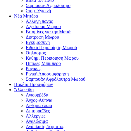
Μετα τον Ηλιο
Σαμπουαν-Αφρολουτρο
Στομ. Υγιεινή
Νέα Μητέρα
Αλλαγη πανας
Αξεσουαρ Μωρου
Βιταμίνες για την Μαμά
Διατροφη Μωρου
Εγκυμοσυνη
Ειδική Περιποίηση Μωρού
Θηλασμος
Καθημ. Περιποιηση Μωρου
Πιπιλες-Μπιμπερο
Ραγαδες
Ρινική Αποσυμφόρηση
Σαμπουάν Αφρόλουτρα Μωρού
Πακέτα Προσφόρων
Άλλα είδη
Αγιουρβέδα
Άγχος-Αϋπνια
Αιθέρια έλαια
Αιμορροΐδες
Αλλεργίες
Αναλώσιμα
Ανάπλαση δέρματος