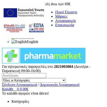
Δωρεάν μεταφορικά για αγορές άνω των 69€
Ποιοί Είμαστε
Μάρκες
Λογαριασμός
Επικοινωνία
Greek
English
Για τηλεφωνικές παραγγελίες στο
2821003084
(Δευτέρα -
Παρασκευή 09:00-16:00)
Σύνδεση Λογαριασμού
/
Δημιουργία Λογαριασμού
Καλάθι
0
0,00€
Το καλάθι αγορών είναι άδειο!
Κατηγορίες