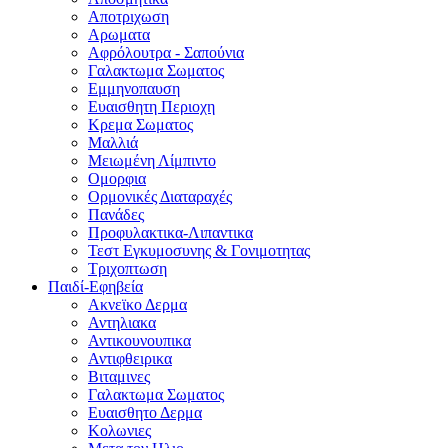
Αποτριχωση
Αρωματα
Αφρόλουτρα - Σαπούνια
Γαλακτωμα Σωματος
Εμμηνοπαυση
Ευαισθητη Περιοχη
Κρεμα Σωματος
Μαλλιά
Μειωμένη Λίμπιντο
Ομορφια
Ορμονικές Διαταραχές
Πανάδες
Προφυλακτικα-Λιπαντικα
Τεστ Εγκυμοσυνης & Γονιμοτητας
Τριχοπτωση
Παιδί-Εφηβεία
Ακνεϊκο Δερμα
Αντηλιακα
Αντικουνουπικα
Αντιφθειρικα
Βιταμινες
Γαλακτωμα Σωματος
Ευαισθητο Δερμα
Κολωνιες