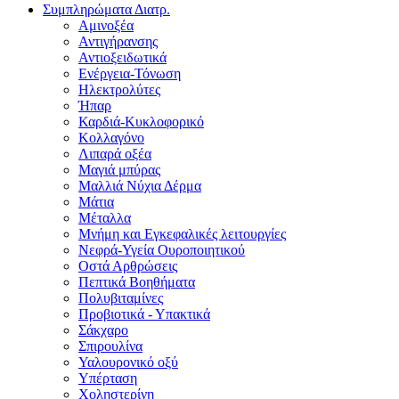
Συμπληρώματα Διατρ.
Αμινοξέα
Αντιγήρανσης
Αντιοξειδωτικά
Ενέργεια-Τόνωση
Ηλεκτρολύτες
Ήπαρ
Καρδιά-Κυκλοφορικό
Κολλαγόνο
Λιπαρά οξέα
Μαγιά μπύρας
Μαλλιά Νύχια Δέρμα
Μάτια
Μέταλλα
Μνήμη και Εγκεφαλικές λειτουργίες
Νεφρά-Υγεία Ουροποιητικού
Οστά Αρθρώσεις
Πεπτικά Βοηθήματα
Πολυβιταμίνες
Προβιοτικά - Υπακτικά
Σάκχαρο
Σπιρουλίνα
Υαλουρονικό οξύ
Υπέρταση
Χοληστερίνη