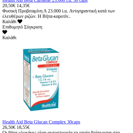
Health Aid Beta Carotene 23.000 i.u. 30 caps
20,50€
14,35€
Φυσική Προβιταμίνη Α 23.000 i.u. Αντιγηραντική κατά των
ελευθέρων ριζών. Η Βήτα-καροτίν..
Καλάθι
Επιθυμητό
Σύγκριση
Καλάθι
Health Aid Beta Glucan Complex 30caps
26,50€
18,55€
Οι βήτα-γλυκάνες είναι φυτοστοιχεία τα οποία βρίσκονται στα