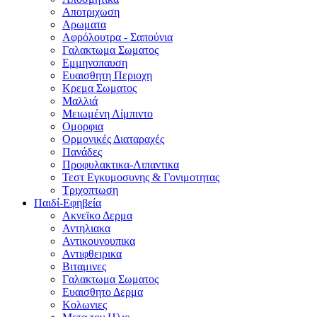
Αποτριχωση
Αρωματα
Αφρόλουτρα - Σαπούνια
Γαλακτωμα Σωματος
Εμμηνοπαυση
Ευαισθητη Περιοχη
Κρεμα Σωματος
Μαλλιά
Μειωμένη Λίμπιντο
Ομορφια
Ορμονικές Διαταραχές
Πανάδες
Προφυλακτικα-Λιπαντικα
Τεστ Εγκυμοσυνης & Γονιμοτητας
Τριχοπτωση
Παιδί-Εφηβεία
Ακνεϊκο Δερμα
Αντηλιακα
Αντικουνουπικα
Αντιφθειρικα
Βιταμινες
Γαλακτωμα Σωματος
Ευαισθητο Δερμα
Κολωνιες