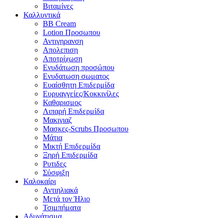
Βιταμίνες
Καλλυντικά
BB Cream
Lotion Προσωπου
Αντιγηρανση
Απολεπιση
Αποτρίχωση
Ενυδάτωση προσώπου
Ενυδατωση σωματος
Ευαίσθητη Επιδερμίδα
Ευρυαγγείες/Κοκκινίλες
Καθαρισμος
Λιπαρή Επιδερμίδα
Μακιγιαζ
Μασκες-Scrubs Προσωπου
Μάτια
Μικτή Επιδερμίδα
Ξηρή Επιδερμίδα
Ρυτιδες
Σύσφιξη
Καλοκαίρι
Αντιηλιακά
Μετά τον Ήλιο
Τσιμπήματα
Αδυνάτισμα