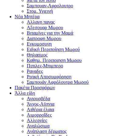
Μετα τον Ηλιο
Σαμπουαν-Αφρολουτρο
Στομ. Υγιεινή
Νέα Μητέρα
Αλλαγη πανας
Αξεσουαρ Μωρου
Βιταμίνες για την Μαμά
Διατροφη Μωρου
Εγκυμοσυνη
Ειδική Περιποίηση Μωρού
Θηλασμος
Καθημ. Περιποιηση Μωρου
Πιπιλες-Μπιμπερο
Ραγαδες
Ρινική Αποσυμφόρηση
Σαμπουάν Αφρόλουτρα Μωρού
Πακέτα Προσφόρων
Άλλα είδη
Αγιουρβέδα
Άγχος-Αϋπνια
Αιθέρια έλαια
Αιμορροΐδες
Αλλεργίες
Αναλώσιμα
Ανάπλαση δέρματος