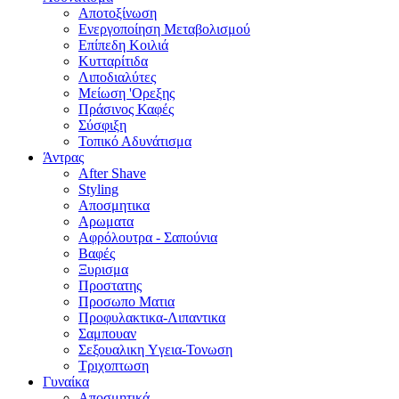
Αποτοξίνωση
Ενεργοποίηση Μεταβολισμού
Επίπεδη Κοιλιά
Κυτταρίτιδα
Λιποδιαλύτες
Μείωση 'Ορεξης
Πράσινος Καφές
Σύσφιξη
Τοπικό Αδυνάτισμα
Άντρας
After Shave
Styling
Αποσμητικα
Αρωματα
Αφρόλουτρα - Σαπούνια
Βαφές
Ξυρισμα
Προστατης
Προσωπο Ματια
Προφυλακτικα-Λιπαντικα
Σαμπουαν
Σεξουαλικη Yγεια-Τονωση
Τριχοπτωση
Γυναίκα
Αποσμητικά