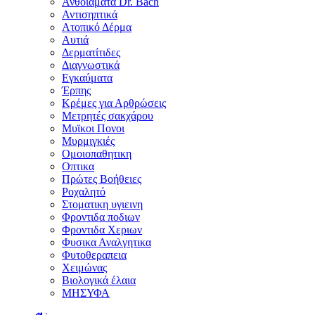
Ανθοϊάματα Dr. Bach
Αντισηπτικά
Ατοπικό Δέρμα
Αυτιά
Δερματίτιδες
Διαγνωστικά
Εγκαύματα
Έρπης
Κρέμες για Αρθρώσεις
Μετρητές σακχάρου
Μυϊκοι Πονοι
Μυρμιγκιές
Ομοιοπαθητικη
Οπτικα
Πρώτες Βοήθειες
Ροχαλητό
Στοματικη υγιεινη
Φροντιδα ποδιων
Φροντιδα Χεριων
Φυσικα Αναλγητικα
Φυτοθεραπεια
Χειμώνας
Βιολογικά έλαια
ΜΗΣΥΦΑ