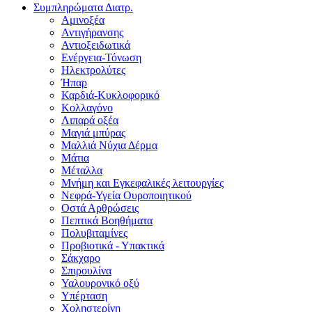
Συμπληρώματα Διατρ.
Αμινοξέα
Αντιγήρανσης
Αντιοξειδωτικά
Ενέργεια-Τόνωση
Ηλεκτρολύτες
Ήπαρ
Καρδιά-Κυκλοφορικό
Κολλαγόνο
Λιπαρά οξέα
Μαγιά μπύρας
Μαλλιά Νύχια Δέρμα
Μάτια
Μέταλλα
Μνήμη και Εγκεφαλικές λειτουργίες
Νεφρά-Υγεία Ουροποιητικού
Οστά Αρθρώσεις
Πεπτικά Βοηθήματα
Πολυβιταμίνες
Προβιοτικά - Υπακτικά
Σάκχαρο
Σπιρουλίνα
Υαλουρονικό οξύ
Υπέρταση
Χοληστερίνη