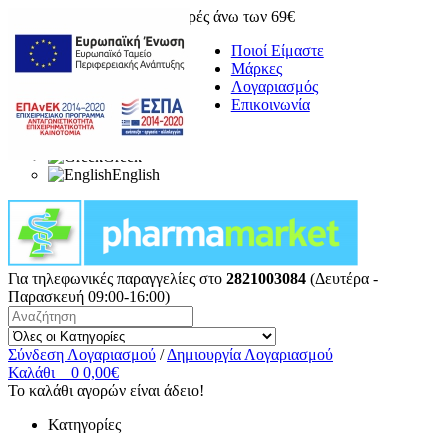
Δωρεάν μεταφορικά για αγορές άνω των 69€
Ποιοί Είμαστε
Μάρκες
Λογαριασμός
Επικοινωνία
Greek
English
Για τηλεφωνικές παραγγελίες στο
2821003084
(Δευτέρα -
Παρασκευή 09:00-16:00)
Σύνδεση Λογαριασμού
/
Δημιουργία Λογαριασμού
Καλάθι
0
0,00€
Το καλάθι αγορών είναι άδειο!
Κατηγορίες