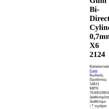
Gum
Bi-
Direc
Cylin
0,7m
X6
2124
Κατασκευασ
Gum
Κωδικός
Προϊόντος:
54831
MPN:
7630019903
Διαθεσιμότη
Διαθέσιμο
/ 7 τεμάχια