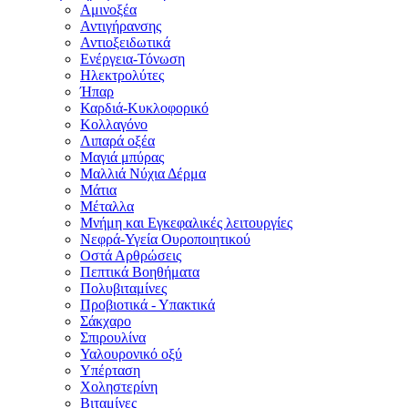
Αμινοξέα
Αντιγήρανσης
Αντιοξειδωτικά
Ενέργεια-Τόνωση
Ηλεκτρολύτες
Ήπαρ
Καρδιά-Κυκλοφορικό
Κολλαγόνο
Λιπαρά οξέα
Μαγιά μπύρας
Μαλλιά Νύχια Δέρμα
Μάτια
Μέταλλα
Μνήμη και Εγκεφαλικές λειτουργίες
Νεφρά-Υγεία Ουροποιητικού
Οστά Αρθρώσεις
Πεπτικά Βοηθήματα
Πολυβιταμίνες
Προβιοτικά - Υπακτικά
Σάκχαρο
Σπιρουλίνα
Υαλουρονικό οξύ
Υπέρταση
Χοληστερίνη
Βιταμίνες