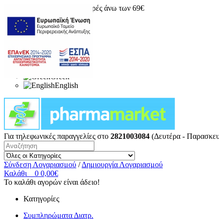
Δωρεάν μεταφορικά για αγορές άνω των 69€
Greek
English
Για τηλεφωνικές παραγγελίες στο
2821003084
(Δευτέρα - Παρασκευ
Σύνδεση Λογαριασμού
/
Δημιουργία Λογαριασμού
Καλάθι
0
0,00€
Το καλάθι αγορών είναι άδειο!
Κατηγορίες
Συμπληρώματα Διατρ.