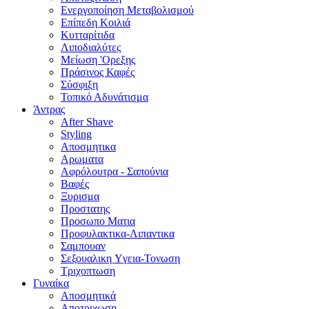
Ενεργοποίηση Μεταβολισμού
Επίπεδη Κοιλιά
Κυτταρίτιδα
Λιποδιαλύτες
Μείωση 'Ορεξης
Πράσινος Καφές
Σύσφιξη
Τοπικό Αδυνάτισμα
Άντρας
After Shave
Styling
Αποσμητικα
Αρωματα
Αφρόλουτρα - Σαπούνια
Βαφές
Ξυρισμα
Προστατης
Προσωπο Ματια
Προφυλακτικα-Λιπαντικα
Σαμπουαν
Σεξουαλικη Yγεια-Τονωση
Τριχοπτωση
Γυναίκα
Αποσμητικά
Αποτριχωση