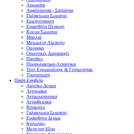
Αρωματα
Αφρόλουτρα - Σαπούνια
Γαλακτωμα Σωματος
Εμμηνοπαυση
Ευαισθητη Περιοχη
Κρεμα Σωματος
Μαλλιά
Μειωμένη Λίμπιντο
Ομορφια
Ορμονικές Διαταραχές
Πανάδες
Προφυλακτικα-Λιπαντικα
Τεστ Εγκυμοσυνης & Γονιμοτητας
Τριχοπτωση
Παιδί-Εφηβεία
Ακνεϊκο Δερμα
Αντηλιακα
Αντικουνουπικα
Αντιφθειρικα
Βιταμινες
Γαλακτωμα Σωματος
Ευαισθητο Δερμα
Κολωνιες
Μετα τον Ηλιο