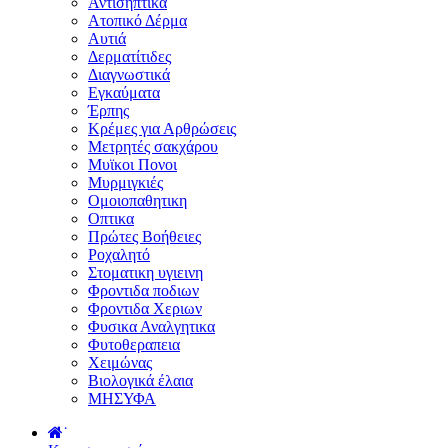
Αντισηπτικά
Ατοπικό Δέρμα
Αυτιά
Δερματίτιδες
Διαγνωστικά
Εγκαύματα
Έρπης
Κρέμες για Αρθρώσεις
Μετρητές σακχάρου
Μυϊκοι Πονοι
Μυρμιγκιές
Ομοιοπαθητικη
Οπτικα
Πρώτες Βοήθειες
Ροχαλητό
Στοματικη υγιεινη
Φροντιδα ποδιων
Φροντιδα Χεριων
Φυσικα Αναλγητικα
Φυτοθεραπεια
Χειμώνας
Βιολογικά έλαια
ΜΗΣΥΦΑ
˙