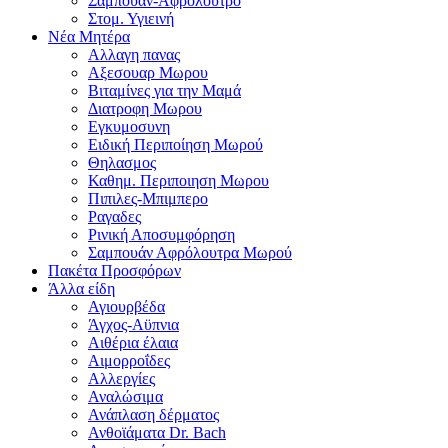
Σαμπουαν-Αφρολουτρο
Στομ. Υγιεινή
Νέα Μητέρα
Αλλαγη πανας
Αξεσουαρ Μωρου
Βιταμίνες για την Μαμά
Διατροφη Μωρου
Εγκυμοσυνη
Ειδική Περιποίηση Μωρού
Θηλασμος
Καθημ. Περιποιηση Μωρου
Πιπιλες-Μπιμπερο
Ραγαδες
Ρινική Αποσυμφόρηση
Σαμπουάν Αφρόλουτρα Μωρού
Πακέτα Προσφόρων
Άλλα είδη
Αγιουρβέδα
Άγχος-Αϋπνια
Αιθέρια έλαια
Αιμορροΐδες
Αλλεργίες
Αναλώσιμα
Ανάπλαση δέρματος
Ανθοϊάματα Dr. Bach