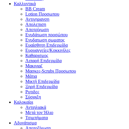
Καλλυντικά
BB Cream
Lotion Προσωπου
Αντιγηρανση
Απολεπιση
Αποτρίχωση
Ενυδάτωση προσώπου
Ενυδατωση σωματος
Ευαίσθητη Επιδερμίδα
Ευρυαγγείες/Κοκκινίλες
Καθαρισμος
Λιπαρή Επιδερμίδα
Μακιγιαζ
Μασκες-Scrubs Προσωπου
Μάτια
Μικτή Επιδερμίδα
Ξηρή Επιδερμίδα
Ρυτιδες
Σύσφιξη
Καλοκαίρι
Αντιηλιακά
Μετά τον Ήλιο
Τσιμπήματα
Αδυνάτισμα
Αποτοξίνωση