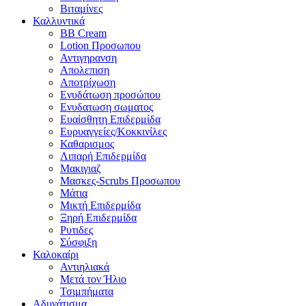
Βιταμίνες
Καλλυντικά
BB Cream
Lotion Προσωπου
Αντιγηρανση
Απολεπιση
Αποτρίχωση
Ενυδάτωση προσώπου
Ενυδατωση σωματος
Ευαίσθητη Επιδερμίδα
Ευρυαγγείες/Κοκκινίλες
Καθαρισμος
Λιπαρή Επιδερμίδα
Μακιγιαζ
Μασκες-Scrubs Προσωπου
Μάτια
Μικτή Επιδερμίδα
Ξηρή Επιδερμίδα
Ρυτιδες
Σύσφιξη
Καλοκαίρι
Αντιηλιακά
Μετά τον Ήλιο
Τσιμπήματα
Αδυνάτισμα