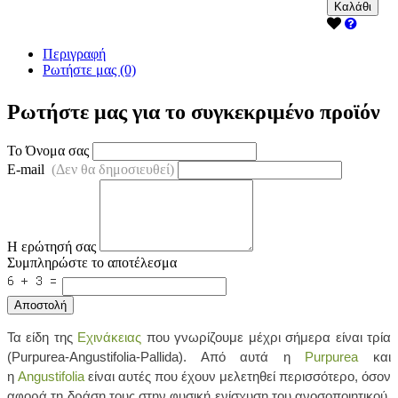
Καλάθι
Περιγραφή
Ρωτήστε μας (0)
Ρωτήστε μας για το συγκεκριμένο προϊόν
Το Όνομα σας
E-mail
(Δεν θα δημοσιευθεί)
Η ερώτησή σας
Συμπληρώστε το αποτέλεσμα
Αποστολή
Τα είδη της
Eχινάκειας
που γνωρίζουμε μέχρι σήμερα είναι τρία
(Purpurea-Angustifolia-Pallida). Από αυτά η
Purpurea
και
η
Angustifolia
είναι αυτές που έχουν μελετηθεί περισσότερο, όσον
αφορά τη δράση τους στην φυσική ενίσχυση του ανοσοποιητικού.