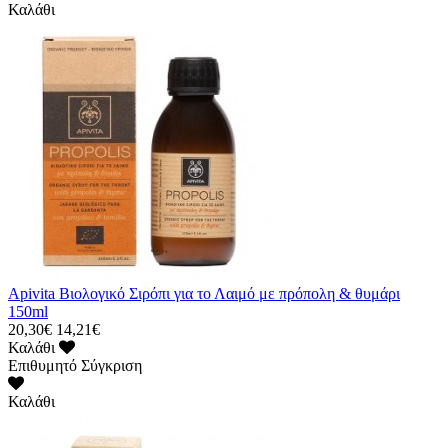
Καλάθι
Apivita Βιολογικό Σιρόπι για το Λαιμό με πρόπολη & θυμάρι
150ml
20,30€
14,21€
Καλάθι
Επιθυμητό
Σύγκριση
Καλάθι