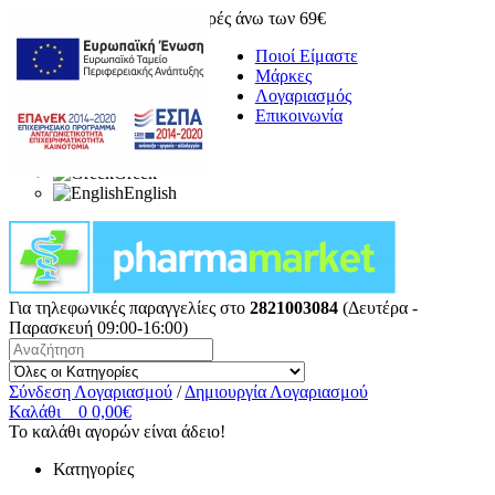
Δωρεάν μεταφορικά για αγορές άνω των 69€
Ποιοί Είμαστε
Μάρκες
Λογαριασμός
Επικοινωνία
Greek
English
Για τηλεφωνικές παραγγελίες στο
2821003084
(Δευτέρα -
Παρασκευή 09:00-16:00)
Σύνδεση Λογαριασμού
/
Δημιουργία Λογαριασμού
Καλάθι
0
0,00€
Το καλάθι αγορών είναι άδειο!
Κατηγορίες