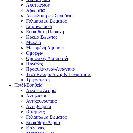
Αποτριχωση
Αρωματα
Αφρόλουτρα - Σαπούνια
Γαλακτωμα Σωματος
Εμμηνοπαυση
Ευαισθητη Περιοχη
Κρεμα Σωματος
Μαλλιά
Μειωμένη Λίμπιντο
Ομορφια
Ορμονικές Διαταραχές
Πανάδες
Προφυλακτικα-Λιπαντικα
Τεστ Εγκυμοσυνης & Γονιμοτητας
Τριχοπτωση
Παιδί-Εφηβεία
Ακνεϊκο Δερμα
Αντηλιακα
Αντικουνουπικα
Αντιφθειρικα
Βιταμινες
Γαλακτωμα Σωματος
Ευαισθητο Δερμα
Κολωνιες