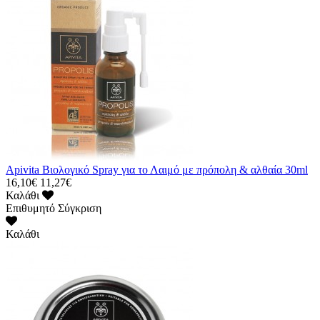
Apivita Βιολογικό Spray για το Λαιμό με πρόπολη & αλθαία 30ml
16,10€
11,27€
Καλάθι
Επιθυμητό
Σύγκριση
Καλάθι