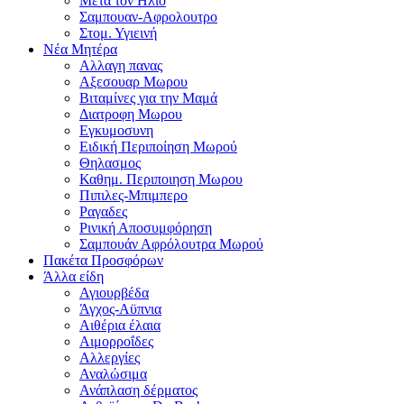
Μετα τον Ηλιο
Σαμπουαν-Αφρολουτρο
Στομ. Υγιεινή
Νέα Μητέρα
Αλλαγη πανας
Αξεσουαρ Μωρου
Βιταμίνες για την Μαμά
Διατροφη Μωρου
Εγκυμοσυνη
Ειδική Περιποίηση Μωρού
Θηλασμος
Καθημ. Περιποιηση Μωρου
Πιπιλες-Μπιμπερο
Ραγαδες
Ρινική Αποσυμφόρηση
Σαμπουάν Αφρόλουτρα Μωρού
Πακέτα Προσφόρων
Άλλα είδη
Αγιουρβέδα
Άγχος-Αϋπνια
Αιθέρια έλαια
Αιμορροΐδες
Αλλεργίες
Αναλώσιμα
Ανάπλαση δέρματος