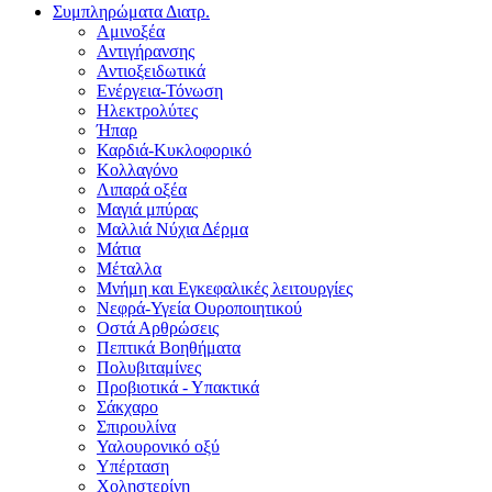
Συμπληρώματα Διατρ.
Αμινοξέα
Αντιγήρανσης
Αντιοξειδωτικά
Ενέργεια-Τόνωση
Ηλεκτρολύτες
Ήπαρ
Καρδιά-Κυκλοφορικό
Κολλαγόνο
Λιπαρά οξέα
Μαγιά μπύρας
Μαλλιά Νύχια Δέρμα
Μάτια
Μέταλλα
Μνήμη και Εγκεφαλικές λειτουργίες
Νεφρά-Υγεία Ουροποιητικού
Οστά Αρθρώσεις
Πεπτικά Βοηθήματα
Πολυβιταμίνες
Προβιοτικά - Υπακτικά
Σάκχαρο
Σπιρουλίνα
Υαλουρονικό οξύ
Υπέρταση
Χοληστερίνη