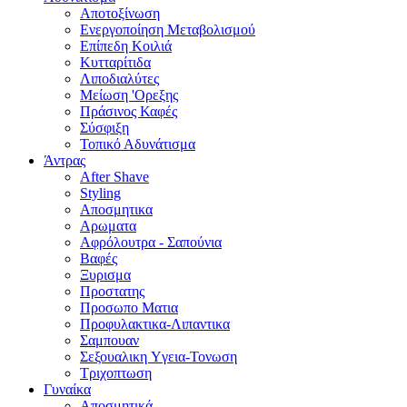
Αποτοξίνωση
Ενεργοποίηση Μεταβολισμού
Επίπεδη Κοιλιά
Κυτταρίτιδα
Λιποδιαλύτες
Μείωση 'Ορεξης
Πράσινος Καφές
Σύσφιξη
Τοπικό Αδυνάτισμα
Άντρας
After Shave
Styling
Αποσμητικα
Αρωματα
Αφρόλουτρα - Σαπούνια
Βαφές
Ξυρισμα
Προστατης
Προσωπο Ματια
Προφυλακτικα-Λιπαντικα
Σαμπουαν
Σεξουαλικη Yγεια-Τονωση
Τριχοπτωση
Γυναίκα
Αποσμητικά