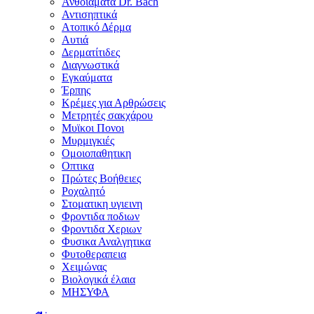
Ανθοϊάματα Dr. Bach
Αντισηπτικά
Ατοπικό Δέρμα
Αυτιά
Δερματίτιδες
Διαγνωστικά
Εγκαύματα
Έρπης
Κρέμες για Αρθρώσεις
Μετρητές σακχάρου
Μυϊκοι Πονοι
Μυρμιγκιές
Ομοιοπαθητικη
Οπτικα
Πρώτες Βοήθειες
Ροχαλητό
Στοματικη υγιεινη
Φροντιδα ποδιων
Φροντιδα Χεριων
Φυσικα Αναλγητικα
Φυτοθεραπεια
Χειμώνας
Βιολογικά έλαια
ΜΗΣΥΦΑ