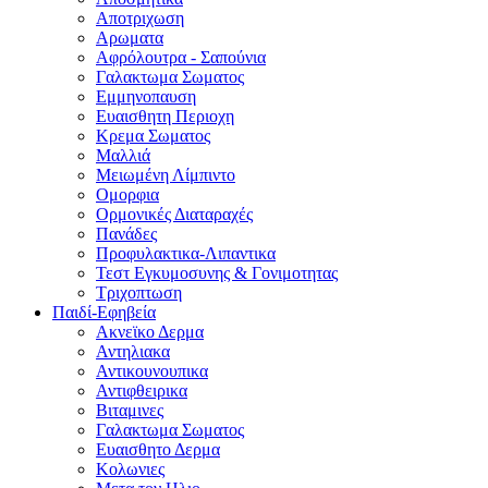
Αποτριχωση
Αρωματα
Αφρόλουτρα - Σαπούνια
Γαλακτωμα Σωματος
Εμμηνοπαυση
Ευαισθητη Περιοχη
Κρεμα Σωματος
Μαλλιά
Μειωμένη Λίμπιντο
Ομορφια
Ορμονικές Διαταραχές
Πανάδες
Προφυλακτικα-Λιπαντικα
Τεστ Εγκυμοσυνης & Γονιμοτητας
Τριχοπτωση
Παιδί-Εφηβεία
Ακνεϊκο Δερμα
Αντηλιακα
Αντικουνουπικα
Αντιφθειρικα
Βιταμινες
Γαλακτωμα Σωματος
Ευαισθητο Δερμα
Κολωνιες