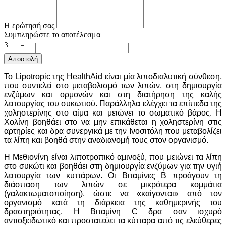
Η ερώτησή σας
Συμπληρώστε το αποτέλεσμα
Αποστολή
Το Lipotropic της HealthAid είναι μία λιποδιαλυτική σύνθεση,
που συντελεί στο μεταβολισμό των λιπών, στη δημιουργία
ενζύμων και ορμονών και στη διατήρηση της καλής
λειτουργίας του συκωτιού. Παράλληλα ελέγχει τα επίπεδα της
χοληστερίνης στο αίμα και μειώνει το σωματικό βάρος. Η
Χολίνη βοηθάει στο να μην επικάθεται η χοληστερίνη στις
αρτηρίες και δρα συνεργικά με την Ινοσιτόλη που μεταβολίζει
τα λίπη και βοηθά στην αναδιανομή τους στον οργανισμό.
Η Μεθιονίνη είναι λιποτροπικό αμινοξύ, που μειώνει τα λίπη
στο συκώτι και βοηθάει στη δημιουργία ενζύμων για την υγιή
λειτουργία των κυττάρων. Οι Βιταμίνες Β προάγουν τη
διάσπαση των λιπών σε μικρότερα κομμάτια
(γαλακτωματοποίηση), ώστε να «καίγονται» από τον
οργανισμό κατά τη διάρκεια της καθημερινής του
δραστηριότητας. Η Βιταμίνη C δρα σαν ισχυρό
αντιοξειδωτικό και προστατεύει τα κύτταρα από τις ελεύθερες