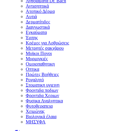
Ανθοϊάματα Dr. Bach
Αντισηπτικά
Ατοπικό Δέρμα
Αυτιά
Δερματίτιδες
Διαγνωστικά
Εγκαύματα
Έρπης
Κρέμες για Αρθρώσεις
Μετρητές σακχάρου
Μυϊκοι Πονοι
Μυρμιγκιές
Ομοιοπαθητικη
Οπτικα
Πρώτες Βοήθειες
Ροχαλητό
Στοματικη υγιεινη
Φροντιδα ποδιων
Φροντιδα Χεριων
Φυσικα Αναλγητικα
Φυτοθεραπεια
Χειμώνας
Βιολογικά έλαια
ΜΗΣΥΦΑ