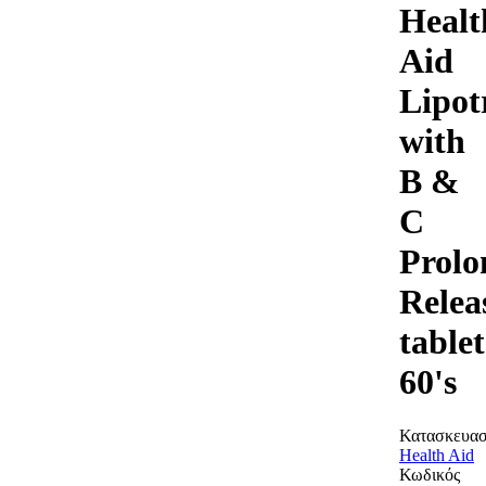
Healt
Aid
Lipot
with
B &
C
Prolo
Relea
tablet
60's
Κατασκευασ
Health Aid
Κωδικός