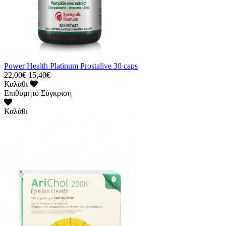
Power Health Platinum Prostalive 30 caps
22,00€
15,40€
Καλάθι
Επιθυμητό
Σύγκριση
Καλάθι