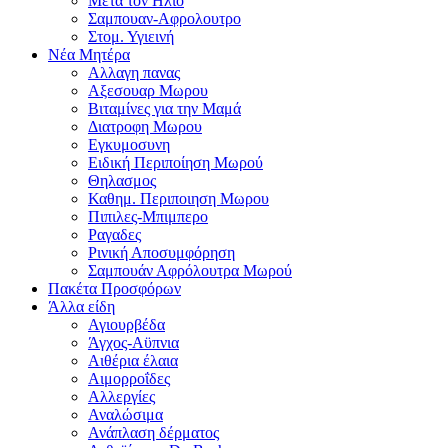
Μετα τον Ηλιο
Σαμπουαν-Αφρολουτρο
Στομ. Υγιεινή
Νέα Μητέρα
Αλλαγη πανας
Αξεσουαρ Μωρου
Βιταμίνες για την Μαμά
Διατροφη Μωρου
Εγκυμοσυνη
Ειδική Περιποίηση Μωρού
Θηλασμος
Καθημ. Περιποιηση Μωρου
Πιπιλες-Μπιμπερο
Ραγαδες
Ρινική Αποσυμφόρηση
Σαμπουάν Αφρόλουτρα Μωρού
Πακέτα Προσφόρων
Άλλα είδη
Αγιουρβέδα
Άγχος-Αϋπνια
Αιθέρια έλαια
Αιμορροΐδες
Αλλεργίες
Αναλώσιμα
Ανάπλαση δέρματος