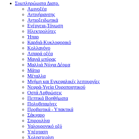
Συμπληρώματα Διατρ.
Αμινοξέα
Αντιγήρανσης
Αντιοξειδωτικά
Ενέργεια-Τόνωση
Ηλεκτρολύτες
Ήπαρ
Καρδιά-Κυκλοφορικό
Κολλαγόνο
Λιπαρά οξέα
Μαγιά μπύρας
Μαλλιά Νύχια Δέρμα
Μάτια
Μέταλλα
Μνήμη και Εγκεφαλικές λειτουργίες
Νεφρά-Υγεία Ουροποιητικού
Οστά Αρθρώσεις
Πεπτικά Βοηθήματα
Πολυβιταμίνες
Προβιοτικά - Υπακτικά
Σάκχαρο
Σπιρουλίνα
Υαλουρονικό οξύ
Υπέρταση
Χοληστερίνη