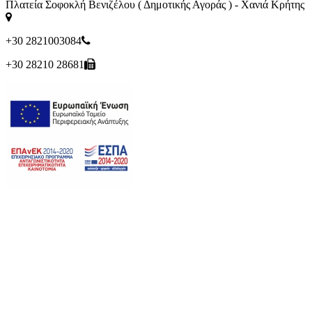
Πλατεία Σοφοκλή Βενιζέλου ( Δημοτικής Αγοράς ) - Χανιά Κρήτης
+30 2821003084
+30 28210 28681