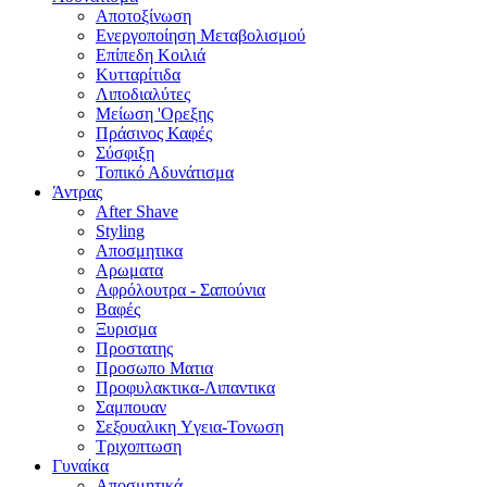
Αποτοξίνωση
Ενεργοποίηση Μεταβολισμού
Επίπεδη Κοιλιά
Κυτταρίτιδα
Λιποδιαλύτες
Μείωση 'Ορεξης
Πράσινος Καφές
Σύσφιξη
Τοπικό Αδυνάτισμα
Άντρας
After Shave
Styling
Αποσμητικα
Αρωματα
Αφρόλουτρα - Σαπούνια
Βαφές
Ξυρισμα
Προστατης
Προσωπο Ματια
Προφυλακτικα-Λιπαντικα
Σαμπουαν
Σεξουαλικη Yγεια-Τονωση
Τριχοπτωση
Γυναίκα
Αποσμητικά