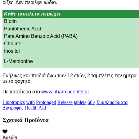
ρίζες. Δεν περιέχει ιώδιο.
Κάθε ταμπλέτα περιέχει :
Biotin
Pantothenic Acid
Para Amino Benzoic Acid (PABA)
Choline
Inositol
L-Methionine
Ενήλικες και παιδιά άνω των 12 ετών, 2 ταμπλέτες την ημέρα
με το φαγητό.
Περισσότερα στο
www.pharmacenter.gr
Lipotropics
with
Prolonged
Release
tablets
60's
Συμπληρώματα
Διατροφής
Health
Aid
Σχετικά Προϊόντα
Καλάθι