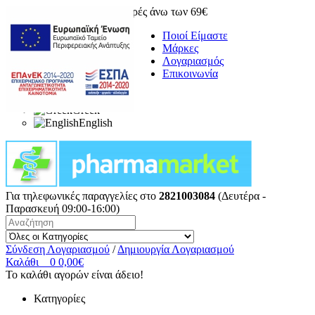
Δωρεάν μεταφορικά για αγορές άνω των 69€
Ποιοί Είμαστε
Μάρκες
Λογαριασμός
Επικοινωνία
Greek
English
Για τηλεφωνικές παραγγελίες στο
2821003084
(Δευτέρα -
Παρασκευή 09:00-16:00)
Σύνδεση Λογαριασμού
/
Δημιουργία Λογαριασμού
Καλάθι
0
0,00€
Το καλάθι αγορών είναι άδειο!
Κατηγορίες