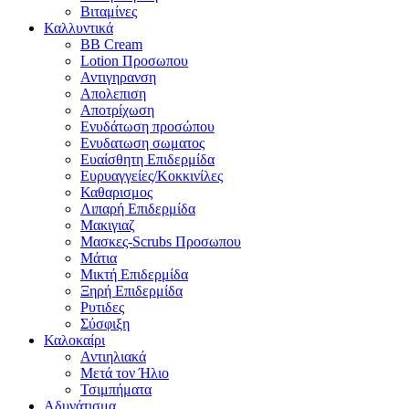
Βιταμίνες
Καλλυντικά
BB Cream
Lotion Προσωπου
Αντιγηρανση
Απολεπιση
Αποτρίχωση
Ενυδάτωση προσώπου
Ενυδατωση σωματος
Ευαίσθητη Επιδερμίδα
Ευρυαγγείες/Κοκκινίλες
Καθαρισμος
Λιπαρή Επιδερμίδα
Μακιγιαζ
Μασκες-Scrubs Προσωπου
Μάτια
Μικτή Επιδερμίδα
Ξηρή Επιδερμίδα
Ρυτιδες
Σύσφιξη
Καλοκαίρι
Αντιηλιακά
Μετά τον Ήλιο
Τσιμπήματα
Αδυνάτισμα