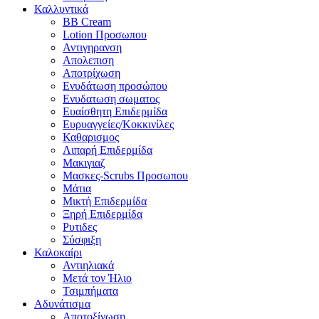
Καλλυντικά
BB Cream
Lotion Προσωπου
Αντιγηρανση
Απολεπιση
Αποτρίχωση
Ενυδάτωση προσώπου
Ενυδατωση σωματος
Ευαίσθητη Επιδερμίδα
Ευρυαγγείες/Κοκκινίλες
Καθαρισμος
Λιπαρή Επιδερμίδα
Μακιγιαζ
Μασκες-Scrubs Προσωπου
Μάτια
Μικτή Επιδερμίδα
Ξηρή Επιδερμίδα
Ρυτιδες
Σύσφιξη
Καλοκαίρι
Αντιηλιακά
Μετά τον Ήλιο
Τσιμπήματα
Αδυνάτισμα
Αποτοξίνωση