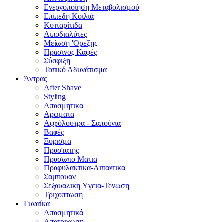
Ενεργοποίηση Μεταβολισμού
Επίπεδη Κοιλιά
Κυτταρίτιδα
Λιποδιαλύτες
Μείωση 'Ορεξης
Πράσινος Καφές
Σύσφιξη
Τοπικό Αδυνάτισμα
Άντρας
After Shave
Styling
Αποσμητικα
Αρωματα
Αφρόλουτρα - Σαπούνια
Βαφές
Ξυρισμα
Προστατης
Προσωπο Ματια
Προφυλακτικα-Λιπαντικα
Σαμπουαν
Σεξουαλικη Yγεια-Τονωση
Τριχοπτωση
Γυναίκα
Αποσμητικά
Αποτριχωση