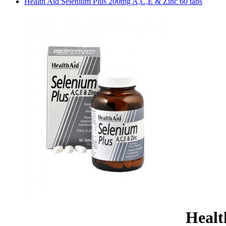
Health Aid Selenium Plus 200mg A,C,E & Zinc 60 tabs
Healt