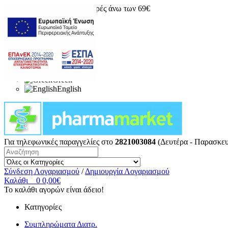
Δωρεάν μεταφορικά για αγορές άνω των 69€
Greek
English
Για τηλεφωνικές παραγγελίες στο
2821003084
(Δευτέρα - Παρασκευ
Σύνδεση Λογαριασμού
/
Δημιουργία Λογαριασμού
Καλάθι
0
0,00€
Το καλάθι αγορών είναι άδειο!
Κατηγορίες
Συμπληρώματα Διατρ.