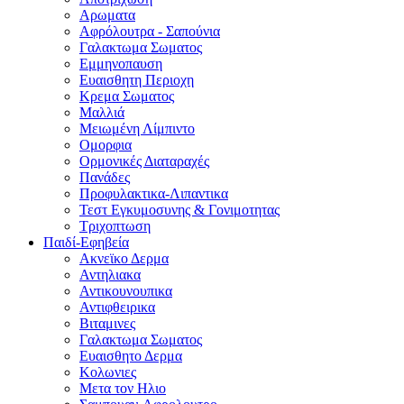
Αρωματα
Αφρόλουτρα - Σαπούνια
Γαλακτωμα Σωματος
Εμμηνοπαυση
Ευαισθητη Περιοχη
Κρεμα Σωματος
Μαλλιά
Μειωμένη Λίμπιντο
Ομορφια
Ορμονικές Διαταραχές
Πανάδες
Προφυλακτικα-Λιπαντικα
Τεστ Εγκυμοσυνης & Γονιμοτητας
Τριχοπτωση
Παιδί-Εφηβεία
Ακνεϊκο Δερμα
Αντηλιακα
Αντικουνουπικα
Αντιφθειρικα
Βιταμινες
Γαλακτωμα Σωματος
Ευαισθητο Δερμα
Κολωνιες
Μετα τον Ηλιο