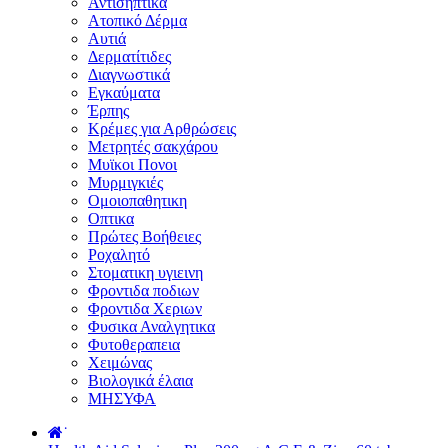
Αντισηπτικά
Ατοπικό Δέρμα
Αυτιά
Δερματίτιδες
Διαγνωστικά
Εγκαύματα
Έρπης
Κρέμες για Αρθρώσεις
Μετρητές σακχάρου
Μυϊκοι Πονοι
Μυρμιγκιές
Ομοιοπαθητικη
Οπτικα
Πρώτες Βοήθειες
Ροχαλητό
Στοματικη υγιεινη
Φροντιδα ποδιων
Φροντιδα Χεριων
Φυσικα Αναλγητικα
Φυτοθεραπεια
Χειμώνας
Βιολογικά έλαια
ΜΗΣΥΦΑ
˙