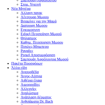
Σαμπουαν-Αφρολουτρο
Στομ. Υγιεινή
Νέα Μητέρα
Αλλαγη πανας
Αξεσουαρ Μωρου
Βιταμίνες για την Μαμά
Διατροφη Μωρου
Εγκυμοσυνη
Ειδική Περιποίηση Μωρού
Θηλασμος
Καθημ. Περιποιηση Μωρου
Πιπιλες-Μπιμπερο
Ραγαδες
Ρινική Αποσυμφόρηση
Σαμπουάν Αφρόλουτρα Μωρού
Πακέτα Προσφόρων
Άλλα είδη
Αγιουρβέδα
Άγχος-Αϋπνια
Αιθέρια έλαια
Αιμορροΐδες
Αλλεργίες
Αναλώσιμα
Ανάπλαση δέρματος
Ανθοϊάματα Dr. Bach