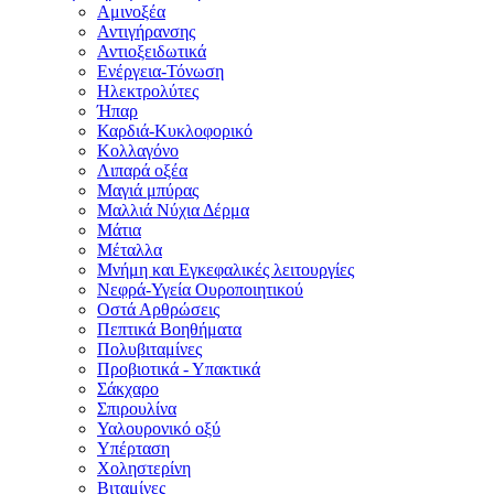
Αμινοξέα
Αντιγήρανσης
Αντιοξειδωτικά
Ενέργεια-Τόνωση
Ηλεκτρολύτες
Ήπαρ
Καρδιά-Κυκλοφορικό
Κολλαγόνο
Λιπαρά οξέα
Μαγιά μπύρας
Μαλλιά Νύχια Δέρμα
Μάτια
Μέταλλα
Μνήμη και Εγκεφαλικές λειτουργίες
Νεφρά-Υγεία Ουροποιητικού
Οστά Αρθρώσεις
Πεπτικά Βοηθήματα
Πολυβιταμίνες
Προβιοτικά - Υπακτικά
Σάκχαρο
Σπιρουλίνα
Υαλουρονικό οξύ
Υπέρταση
Χοληστερίνη
Βιταμίνες