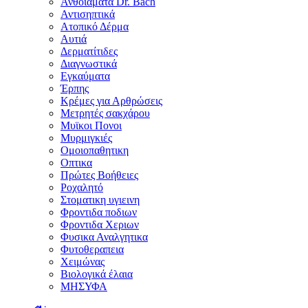
Ανθοϊάματα Dr. Bach
Αντισηπτικά
Ατοπικό Δέρμα
Αυτιά
Δερματίτιδες
Διαγνωστικά
Εγκαύματα
Έρπης
Κρέμες για Αρθρώσεις
Μετρητές σακχάρου
Μυϊκοι Πονοι
Μυρμιγκιές
Ομοιοπαθητικη
Οπτικα
Πρώτες Βοήθειες
Ροχαλητό
Στοματικη υγιεινη
Φροντιδα ποδιων
Φροντιδα Χεριων
Φυσικα Αναλγητικα
Φυτοθεραπεια
Χειμώνας
Βιολογικά έλαια
ΜΗΣΥΦΑ