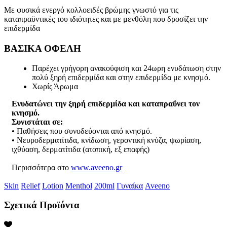
Με φυσικά ενεργό κολλοειδές βρώμης γνωστό για τις
καταπραϋντικές του ιδιότητες και με μενθόλη που δροσίζει την
επιδερμίδα
ΒΑΣΙΚΑ ΟΦΕΛΗ
Παρέχει γρήγορη ανακούφιση και 24ωρη ενυδάτωση στην
πολύ ξηρή επιδερμίδα και στην επιδερμίδα με κνησμό.
Χωρίς Άρωμα
Ενυδατώνει την ξηρή επιδερμίδα και καταπραΰνει τον
κνησμό.
Συνιστάται σε:
• Παθήσεις που συνοδεύονται από κνησμό.
• Νευροδερματίτιδα, κνίδωση, γεροντική κνύζα, ψωρίαση,
ιχθύαση, δερματίτιδα (ατοπική, εξ επαφής)
Περισσότερα στο
www.aveeno.gr
Skin
Relief
Lotion
Menthol
200ml
Γυναίκα
Aveeno
Σχετικά Προϊόντα