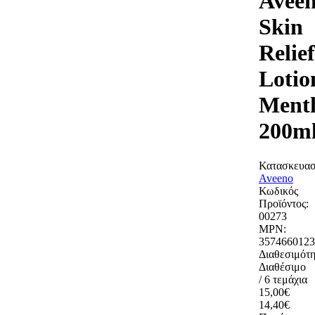
Avee
Skin
Relief
Lotio
Ment
200m
Κατασκευασ
Aveeno
Κωδικός
Προϊόντος:
00273
MPN:
3574660123
Διαθεσιμότη
Διαθέσιμο
/ 6 τεμάχια
15,00€
14,40€