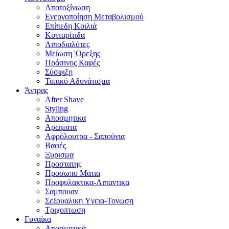
Αποτοξίνωση
Ενεργοποίηση Μεταβολισμού
Επίπεδη Κοιλιά
Κυτταρίτιδα
Λιποδιαλύτες
Μείωση 'Ορεξης
Πράσινος Καφές
Σύσφιξη
Τοπικό Αδυνάτισμα
Άντρας
After Shave
Styling
Αποσμητικα
Αρωματα
Αφρόλουτρα - Σαπούνια
Βαφές
Ξυρισμα
Προστατης
Προσωπο Ματια
Προφυλακτικα-Λιπαντικα
Σαμπουαν
Σεξουαλικη Yγεια-Τονωση
Τριχοπτωση
Γυναίκα
Αποσμητικά