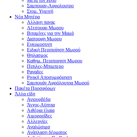
Μετα τον Ηλιο
Σαμπουαν-Αφρολουτρο
Στομ. Υγιεινή
Νέα Μητέρα
Αλλαγη πανας
Αξεσουαρ Μωρου
Βιταμίνες για την Μαμά
Διατροφη Μωρου
Εγκυμοσυνη
Ειδική Περιποίηση Μωρού
Θηλασμος
Καθημ. Περιποιηση Μωρου
Πιπιλες-Μπιμπερο
Ραγαδες
Ρινική Αποσυμφόρηση
Σαμπουάν Αφρόλουτρα Μωρού
Πακέτα Προσφόρων
Άλλα είδη
Αγιουρβέδα
Άγχος-Αϋπνια
Αιθέρια έλαια
Αιμορροΐδες
Αλλεργίες
Αναλώσιμα
Ανάπλαση δέρματος