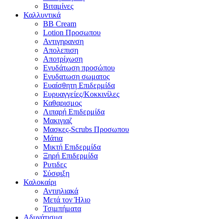
Βιταμίνες
Καλλυντικά
BB Cream
Lotion Προσωπου
Αντιγηρανση
Απολεπιση
Αποτρίχωση
Ενυδάτωση προσώπου
Ενυδατωση σωματος
Ευαίσθητη Επιδερμίδα
Ευρυαγγείες/Κοκκινίλες
Καθαρισμος
Λιπαρή Επιδερμίδα
Μακιγιαζ
Μασκες-Scrubs Προσωπου
Μάτια
Μικτή Επιδερμίδα
Ξηρή Επιδερμίδα
Ρυτιδες
Σύσφιξη
Καλοκαίρι
Αντιηλιακά
Μετά τον Ήλιο
Τσιμπήματα
Αδυνάτισμα