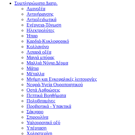
Συμπληρώματα Διατρ.
Αμινοξέα
Αντιγήρανσης
Αντιοξειδωτικά
Ενέργεια-Τόνωση
Ηλεκτρολύτες
Ήπαρ
Καρδιά-Κυκλοφορικό
Κολλαγόνο
Λιπαρά οξέα
Μαγιά μπύρας
Μαλλιά Νύχια Δέρμα
Μάτια
Μέταλλα
Μνήμη και Εγκεφαλικές λειτουργίες
Νεφρά-Υγεία Ουροποιητικού
Οστά Αρθρώσεις
Πεπτικά Βοηθήματα
Πολυβιταμίνες
Προβιοτικά - Υπακτικά
Σάκχαρο
Σπιρουλίνα
Υαλουρονικό οξύ
Υπέρταση
Χοληστερίνη