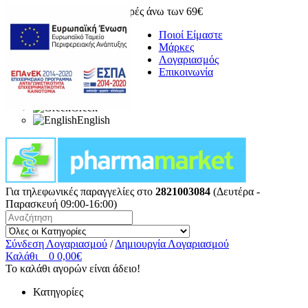
Δωρεάν μεταφορικά για αγορές άνω των 69€
Ποιοί Είμαστε
Μάρκες
Λογαριασμός
Επικοινωνία
Greek
English
Για τηλεφωνικές παραγγελίες στο
2821003084
(Δευτέρα -
Παρασκευή 09:00-16:00)
Σύνδεση Λογαριασμού
/
Δημιουργία Λογαριασμού
Καλάθι
0
0,00€
Το καλάθι αγορών είναι άδειο!
Κατηγορίες