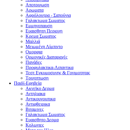
Αποτριχωση
Αρωματα
Αφρόλουτρα - Σαπούνια
Γαλακτωμα Σωματος
Εμμηνοπαυση
Ευαισθητη Περιοχη
Κρεμα Σωματος
Μαλλιά
Μειωμένη Λίμπιντο
Ομορφια
Ορμονικές Διαταραχές
Πανάδες
Προφυλακτικα-Λιπαντικα
Τεστ Εγκυμοσυνης & Γονιμοτητας
Τριχοπτωση
Παιδί-Εφηβεία
Ακνεϊκο Δερμα
Αντηλιακα
Αντικουνουπικα
Αντιφθειρικα
Βιταμινες
Γαλακτωμα Σωματος
Ευαισθητο Δερμα
Κολωνιες