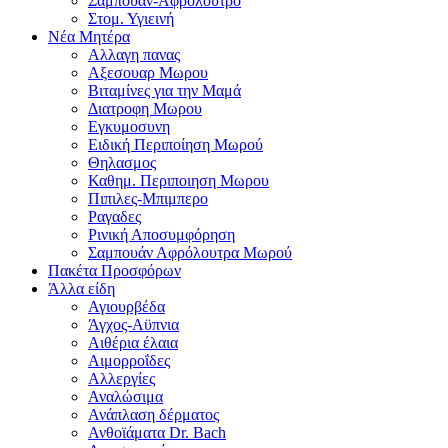
Σαμπουαν-Αφρολουτρο
Στομ. Υγιεινή
Νέα Μητέρα
Αλλαγη πανας
Αξεσουαρ Μωρου
Βιταμίνες για την Μαμά
Διατροφη Μωρου
Εγκυμοσυνη
Ειδική Περιποίηση Μωρού
Θηλασμος
Καθημ. Περιποιηση Μωρου
Πιπιλες-Μπιμπερο
Ραγαδες
Ρινική Αποσυμφόρηση
Σαμπουάν Αφρόλουτρα Μωρού
Πακέτα Προσφόρων
Άλλα είδη
Αγιουρβέδα
Άγχος-Αϋπνια
Αιθέρια έλαια
Αιμορροΐδες
Αλλεργίες
Αναλώσιμα
Ανάπλαση δέρματος
Ανθοϊάματα Dr. Bach