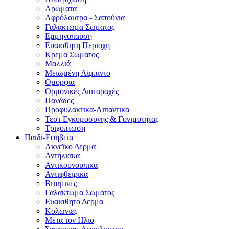
Αρωματα
Αφρόλουτρα - Σαπούνια
Γαλακτωμα Σωματος
Εμμηνοπαυση
Ευαισθητη Περιοχη
Κρεμα Σωματος
Μαλλιά
Μειωμένη Λίμπιντο
Ομορφια
Ορμονικές Διαταραχές
Πανάδες
Προφυλακτικα-Λιπαντικα
Τεστ Εγκυμοσυνης & Γονιμοτητας
Τριχοπτωση
Παιδί-Εφηβεία
Ακνεϊκο Δερμα
Αντηλιακα
Αντικουνουπικα
Αντιφθειρικα
Βιταμινες
Γαλακτωμα Σωματος
Ευαισθητο Δερμα
Κολωνιες
Μετα τον Ηλιο