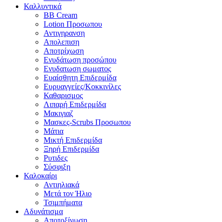
Καλλυντικά
BB Cream
Lotion Προσωπου
Αντιγηρανση
Απολεπιση
Αποτρίχωση
Ενυδάτωση προσώπου
Ενυδατωση σωματος
Ευαίσθητη Επιδερμίδα
Ευρυαγγείες/Κοκκινίλες
Καθαρισμος
Λιπαρή Επιδερμίδα
Μακιγιαζ
Μασκες-Scrubs Προσωπου
Μάτια
Μικτή Επιδερμίδα
Ξηρή Επιδερμίδα
Ρυτιδες
Σύσφιξη
Καλοκαίρι
Αντιηλιακά
Μετά τον Ήλιο
Τσιμπήματα
Αδυνάτισμα
Αποτοξίνωση