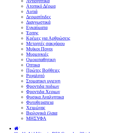
Αντισηπτικά
Ατοπικό Δέρμα
Αυτιά
Δερματίτιδες
Διαγνωστικά
Εγκαύματα
Έρπης
Κρέμες για Αρθρώσεις
Μετρητές σακχάρου
Μυϊκοι Πονοι
Μυρμιγκιές
Ομοιοπαθητικη
Οπτικα
Πρώτες Βοήθειες
Ροχαλητό
Στοματικη υγιεινη
Φροντιδα ποδιων
Φροντιδα Χεριων
Φυσικα Αναλγητικα
Φυτοθεραπεια
Χειμώνας
Βιολογικά έλαια
ΜΗΣΥΦΑ
˙