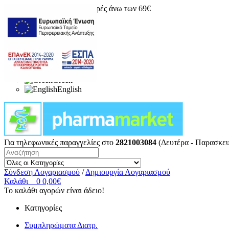
Δωρεάν μεταφορικά για αγορές άνω των 69€
Greek
English
Για τηλεφωνικές παραγγελίες στο
2821003084
(Δευτέρα - Παρασκευ
Σύνδεση Λογαριασμού
/
Δημιουργία Λογαριασμού
Καλάθι
0
0,00€
Το καλάθι αγορών είναι άδειο!
Κατηγορίες
Συμπληρώματα Διατρ.