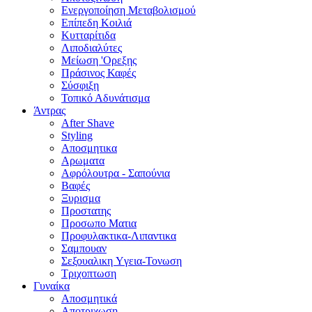
Ενεργοποίηση Μεταβολισμού
Επίπεδη Κοιλιά
Κυτταρίτιδα
Λιποδιαλύτες
Μείωση 'Ορεξης
Πράσινος Καφές
Σύσφιξη
Τοπικό Αδυνάτισμα
Άντρας
After Shave
Styling
Αποσμητικα
Αρωματα
Αφρόλουτρα - Σαπούνια
Βαφές
Ξυρισμα
Προστατης
Προσωπο Ματια
Προφυλακτικα-Λιπαντικα
Σαμπουαν
Σεξουαλικη Yγεια-Τονωση
Τριχοπτωση
Γυναίκα
Αποσμητικά
Αποτριχωση