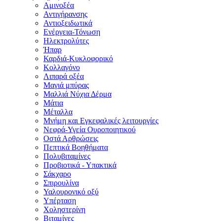
Αμινοξέα
Αντιγήρανσης
Αντιοξειδωτικά
Ενέργεια-Τόνωση
Ηλεκτρολύτες
Ήπαρ
Καρδιά-Κυκλοφορικό
Κολλαγόνο
Λιπαρά οξέα
Μαγιά μπύρας
Μαλλιά Νύχια Δέρμα
Μάτια
Μέταλλα
Μνήμη και Εγκεφαλικές λειτουργίες
Νεφρά-Υγεία Ουροποιητικού
Οστά Αρθρώσεις
Πεπτικά Βοηθήματα
Πολυβιταμίνες
Προβιοτικά - Υπακτικά
Σάκχαρο
Σπιρουλίνα
Υαλουρονικό οξύ
Υπέρταση
Χοληστερίνη
Βιταμίνες