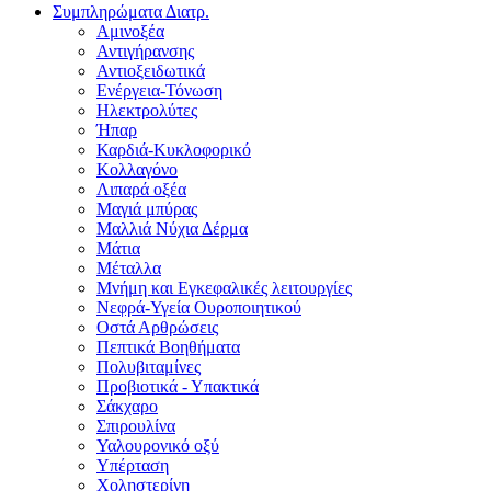
Συμπληρώματα Διατρ.
Αμινοξέα
Αντιγήρανσης
Αντιοξειδωτικά
Ενέργεια-Τόνωση
Ηλεκτρολύτες
Ήπαρ
Καρδιά-Κυκλοφορικό
Κολλαγόνο
Λιπαρά οξέα
Μαγιά μπύρας
Μαλλιά Νύχια Δέρμα
Μάτια
Μέταλλα
Μνήμη και Εγκεφαλικές λειτουργίες
Νεφρά-Υγεία Ουροποιητικού
Οστά Αρθρώσεις
Πεπτικά Βοηθήματα
Πολυβιταμίνες
Προβιοτικά - Υπακτικά
Σάκχαρο
Σπιρουλίνα
Υαλουρονικό οξύ
Υπέρταση
Χοληστερίνη