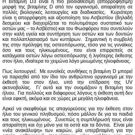
Η Βιταμίνη D3 είναι η πιο βιοδιαθέσιμη (απορροφήσιμη)
μορφή της βιταμίνης D από τον οργανισμό, απαραίτητη σε
πολλές βιολογικές λειτουργίες και διαδικασίες. Κυριότερη
είναι η απορρόφηση και αξιοποίηση του Ασβεστίου (δηλαδή
δεσμεύει και διαχειρίζεται το πολυτιμότερο συστατικό των
οστών μας – το Ασβέστιο) και του Φωσφόρου που συντελούν
στην καλή υγεία και συντήρηση των οστών και των δοντιών
και πολλαπλασιασμό των κυττάρων. Σημαντική η συμβολή
της στην πρόληψη της οστεοπόρωσης, τόσο για τις γυναίκες
όσο και τους ηλικιωμένους, που είναι επιρρεπείς σε
κατάγματα οστών λόγω οστεοπόρωσης ή λιγότερης έκθεσης
στον ήλιο, ιδιαίτερα το χειμώνα λόγο μειωμένης ηλιοφάνειας.
Πως λειτουργεί; Με ευνοϊκές συνθήκες η βιταμίνη D μπορεί
να παραχθεί από τον ίδιο τον ανθρώπινο οργανισμό με την
έκθεσή του στον ήλιο, υπό την επίδραση της UV
ακτινοβολίας. Γι’ αυτό και την ονομάζουν η Βιταμίνη του
ήλιου. Για πολλούς και διάφορους λόγους η έκθεση αυτή δεν
είναι εφικτή, ακόμα και σε χώρες με μεγάλη ηλιοφάνεια.
Αρκεί να σκεφθούμε τις απαγορεύσεις για την έκθεση στον
ήλιο του γενικού πληθυσμού, πόσο μάλλον δε για τα παιδιά
και τους ηλικιωμένους. Συνεπώς η συμπλήρωσή τους είναι
απαραίτητη και όχι μόνο για τα οστά και τα δόντια. Είναι μία
«νέα ανακάλυψη» των καιρών, μία υπερβιταμίνη για την