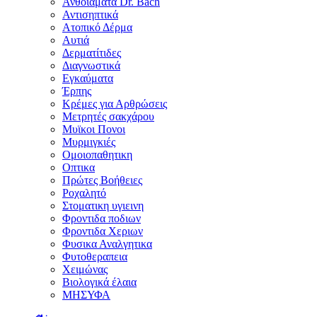
Ανθοϊάματα Dr. Bach
Αντισηπτικά
Ατοπικό Δέρμα
Αυτιά
Δερματίτιδες
Διαγνωστικά
Εγκαύματα
Έρπης
Κρέμες για Αρθρώσεις
Μετρητές σακχάρου
Μυϊκοι Πονοι
Μυρμιγκιές
Ομοιοπαθητικη
Οπτικα
Πρώτες Βοήθειες
Ροχαλητό
Στοματικη υγιεινη
Φροντιδα ποδιων
Φροντιδα Χεριων
Φυσικα Αναλγητικα
Φυτοθεραπεια
Χειμώνας
Βιολογικά έλαια
ΜΗΣΥΦΑ