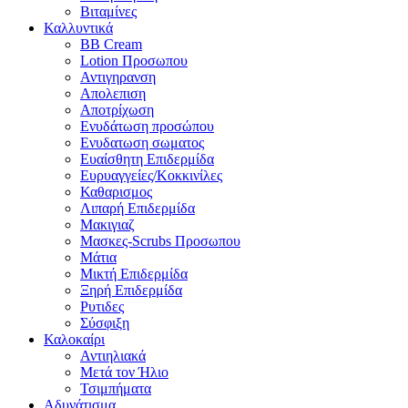
Βιταμίνες
Καλλυντικά
BB Cream
Lotion Προσωπου
Αντιγηρανση
Απολεπιση
Αποτρίχωση
Ενυδάτωση προσώπου
Ενυδατωση σωματος
Ευαίσθητη Επιδερμίδα
Ευρυαγγείες/Κοκκινίλες
Καθαρισμος
Λιπαρή Επιδερμίδα
Μακιγιαζ
Μασκες-Scrubs Προσωπου
Μάτια
Μικτή Επιδερμίδα
Ξηρή Επιδερμίδα
Ρυτιδες
Σύσφιξη
Καλοκαίρι
Αντιηλιακά
Μετά τον Ήλιο
Τσιμπήματα
Αδυνάτισμα