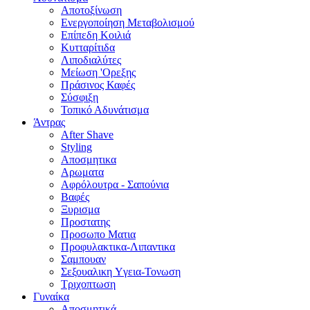
Αποτοξίνωση
Ενεργοποίηση Μεταβολισμού
Επίπεδη Κοιλιά
Κυτταρίτιδα
Λιποδιαλύτες
Μείωση 'Ορεξης
Πράσινος Καφές
Σύσφιξη
Τοπικό Αδυνάτισμα
Άντρας
After Shave
Styling
Αποσμητικα
Αρωματα
Αφρόλουτρα - Σαπούνια
Βαφές
Ξυρισμα
Προστατης
Προσωπο Ματια
Προφυλακτικα-Λιπαντικα
Σαμπουαν
Σεξουαλικη Yγεια-Τονωση
Τριχοπτωση
Γυναίκα
Αποσμητικά