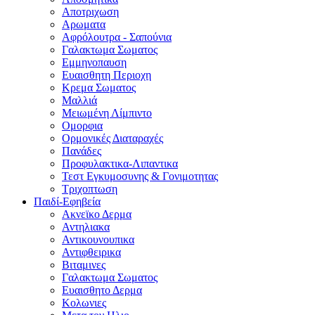
Αποτριχωση
Αρωματα
Αφρόλουτρα - Σαπούνια
Γαλακτωμα Σωματος
Εμμηνοπαυση
Ευαισθητη Περιοχη
Κρεμα Σωματος
Μαλλιά
Μειωμένη Λίμπιντο
Ομορφια
Ορμονικές Διαταραχές
Πανάδες
Προφυλακτικα-Λιπαντικα
Τεστ Εγκυμοσυνης & Γονιμοτητας
Τριχοπτωση
Παιδί-Εφηβεία
Ακνεϊκο Δερμα
Αντηλιακα
Αντικουνουπικα
Αντιφθειρικα
Βιταμινες
Γαλακτωμα Σωματος
Ευαισθητο Δερμα
Κολωνιες