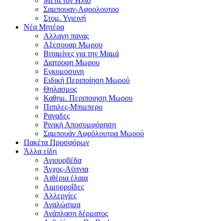
Μετα τον Ηλιο
Σαμπουαν-Αφρολουτρο
Στομ. Υγιεινή
Νέα Μητέρα
Αλλαγη πανας
Αξεσουαρ Μωρου
Βιταμίνες για την Μαμά
Διατροφη Μωρου
Εγκυμοσυνη
Ειδική Περιποίηση Μωρού
Θηλασμος
Καθημ. Περιποιηση Μωρου
Πιπιλες-Μπιμπερο
Ραγαδες
Ρινική Αποσυμφόρηση
Σαμπουάν Αφρόλουτρα Μωρού
Πακέτα Προσφόρων
Άλλα είδη
Αγιουρβέδα
Άγχος-Αϋπνια
Αιθέρια έλαια
Αιμορροΐδες
Αλλεργίες
Αναλώσιμα
Ανάπλαση δέρματος