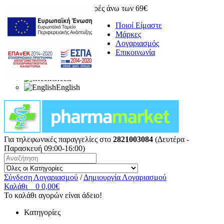
Δωρεάν μεταφορικά για αγορές άνω των 69€
Ποιοί Είμαστε
Μάρκες
Λογαριασμός
Επικοινωνία
Greek
English
Για τηλεφωνικές παραγγελίες στο
2821003084
(Δευτέρα -
Παρασκευή 09:00-16:00)
Σύνδεση Λογαριασμού
/
Δημιουργία Λογαριασμού
Καλάθι
0
0,00€
Το καλάθι αγορών είναι άδειο!
Κατηγορίες